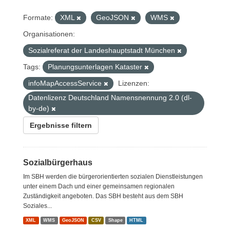
Formate:
XML
GeoJSON
WMS
Organisationen:
Sozialreferat der Landeshauptstadt München
Tags:
Planungsunterlagen Kataster
infoMapAccessService
Lizenzen:
Datenlizenz Deutschland Namensnennung 2.0 (dl-
by-de)
Ergebnisse filtern
Sozialbürgerhaus
Im SBH werden die bürgerorientierten sozialen Dienstleistungen
unter einem Dach und einer gemeinsamen regionalen
Zuständigkeit angeboten. Das SBH besteht aus dem SBH
Soziales...
XML
WMS
GeoJSON
CSV
Shape
HTML