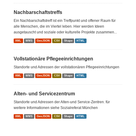
Nachbarschaftstreffs
Ein Nachbarschaftstreff ist ein Treffpunkt und offener Raum für
alle Menschen, die im Viertel leben. Hier werden Ideen
ausgetauscht und soziale oder kulturelle Projekte zusammen...
XML
WMS
GeoJSON
CSV
Shape
HTML
Vollstationäre Pflegeeinrichtungen
Standorte und Adressen der vollstationären Pflegeeinrichtungen
XML
WMS
GeoJSON
CSV
Shape
HTML
Alten- und Servicezentrum
Standorte und Adressen der Alten-und Service-Zentren. für
weitere Informationen siehe Sozialreferat München
XML
WMS
GeoJSON
CSV
Shape
HTML