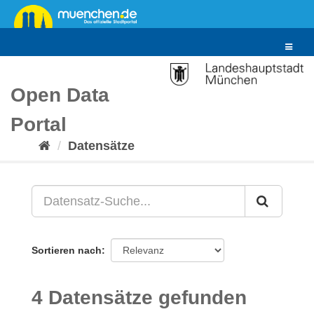
Überspringen
zum
Inhalt
Toggle
navigat
Open Data
Portal
Datensätze
Sortieren nach
4 Datensätze gefunden