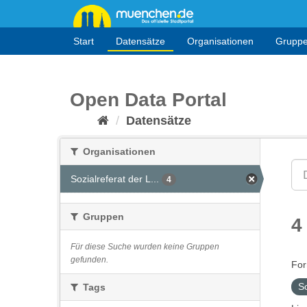
Überspringen
zum
Inhalt
Start
Datensätze
Organisationen
Grupp
Open Data Portal
Datensätze
Organisationen
Sozialreferat der L...
4
Gruppen
4
Für diese Suche wurden keine Gruppen
gefunden.
For
S
Tags