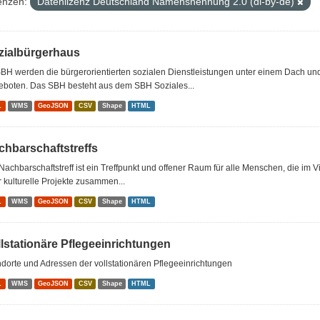
enzen:
Datenlizenz Deutschland Namensnennung 2.0 (dl-by-de)
zialbürgerhaus
BH werden die bürgerorientierten sozialen Dienstleistungen unter einem Dach u
eboten. Das SBH besteht aus dem SBH Soziales...
L
WMS
GeoJSON
CSV
Shape
HTML
chbarschaftstreffs
Nachbarschaftstreff ist ein Treffpunkt und offener Raum für alle Menschen, die im 
 kulturelle Projekte zusammen...
L
WMS
GeoJSON
CSV
Shape
HTML
llstationäre Pflegeeinrichtungen
dorte und Adressen der vollstationären Pflegeeinrichtungen
L
WMS
GeoJSON
CSV
Shape
HTML