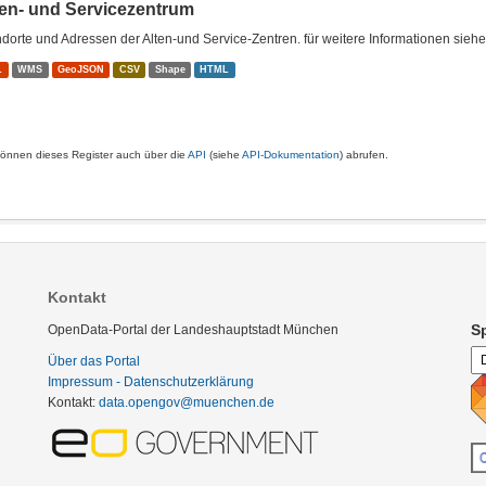
ten- und Servicezentrum
dorte und Adressen der Alten-und Service-Zentren. für weitere Informationen sieh
L
WMS
GeoJSON
CSV
Shape
HTML
können dieses Register auch über die
API
(siehe
API-Dokumentation
) abrufen.
Kontakt
S
OpenData-Portal der Landeshauptstadt München
Über das Portal
Impressum - Datenschutzerklärung
Kontakt:
data.opengov@muenchen.de