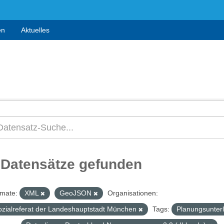
en
Aktuelles
 Datensätze gefunden
mate:
XML
GeoJSON
Organisationen:
ozialreferat der Landeshauptstadt München
Tags:
Planungsunter