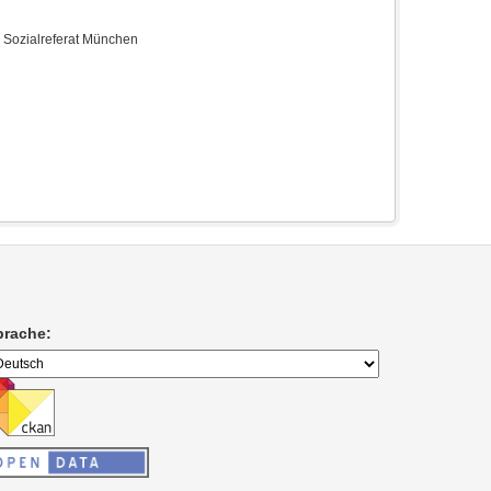
e Sozialreferat München
prache