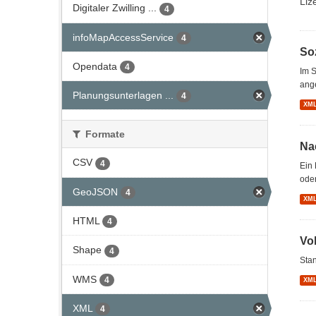
Liz
Digitaler Zwilling ...
4
infoMapAccessService
4
So
Opendata
4
Im S
ang
Planungsunterlagen ...
4
XM
Formate
Na
CSV
4
Ein 
oder
GeoJSON
4
XM
HTML
4
Vo
Shape
4
Stan
WMS
4
XM
XML
4