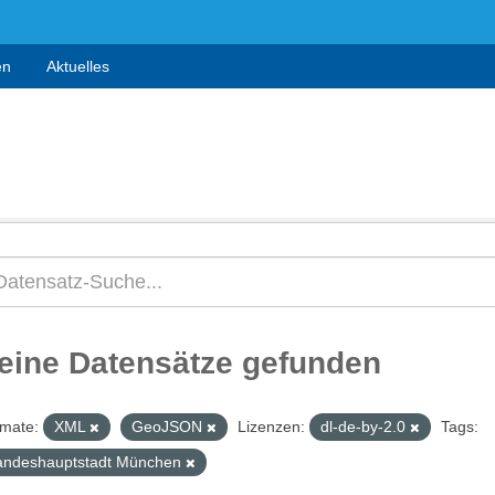
en
Aktuelles
eine Datensätze gefunden
mate:
XML
GeoJSON
Lizenzen:
dl-de-by-2.0
Tags:
andeshauptstadt München