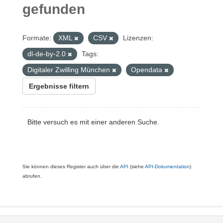
gefunden
Formate:
XML
CSV
Lizenzen:
dl-de-by-2.0
Tags:
Digitaler Zwilling München
Opendata
Ergebnisse filtern
Bitte versuch es mit einer anderen Suche.
Sie können dieses Register auch über die
API
(siehe
API-Dokumentation
)
abrufen.