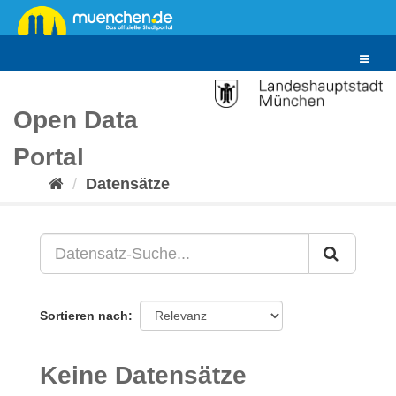
Überspringen
zum
Inhalt
Toggle
navigat
Open Data
Portal
Datensätze
Sortieren nach
Keine Datensätze