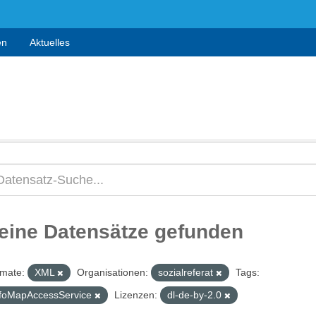
en
Aktuelles
eine Datensätze gefunden
mate:
XML
Organisationen:
sozialreferat
Tags:
nfoMapAccessService
Lizenzen:
dl-de-by-2.0