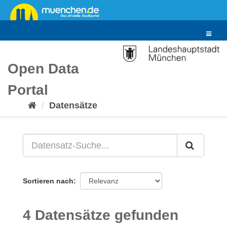
Überspringen
zum
Inhalt
Toggle
navigat
Open Data
Portal
Datensätze
Sortieren nach
4 Datensätze gefunden