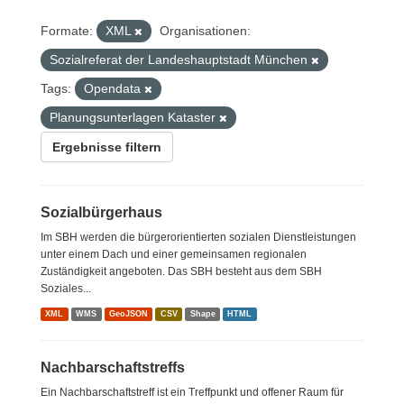
Formate:
XML
Organisationen:
Sozialreferat der Landeshauptstadt München
Tags:
Opendata
Planungsunterlagen Kataster
Ergebnisse filtern
Sozialbürgerhaus
Im SBH werden die bürgerorientierten sozialen Dienstleistungen
unter einem Dach und einer gemeinsamen regionalen
Zuständigkeit angeboten. Das SBH besteht aus dem SBH
Soziales...
XML
WMS
GeoJSON
CSV
Shape
HTML
Nachbarschaftstreffs
Ein Nachbarschaftstreff ist ein Treffpunkt und offener Raum für