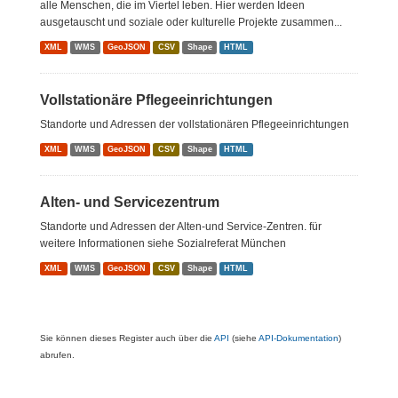
alle Menschen, die im Viertel leben. Hier werden Ideen
ausgetauscht und soziale oder kulturelle Projekte zusammen...
XML
WMS
GeoJSON
CSV
Shape
HTML
Vollstationäre Pflegeeinrichtungen
Standorte und Adressen der vollstationären Pflegeeinrichtungen
XML
WMS
GeoJSON
CSV
Shape
HTML
Alten- und Servicezentrum
Standorte und Adressen der Alten-und Service-Zentren. für
weitere Informationen siehe Sozialreferat München
XML
WMS
GeoJSON
CSV
Shape
HTML
Sie können dieses Register auch über die
API
(siehe
API-Dokumentation
)
abrufen.