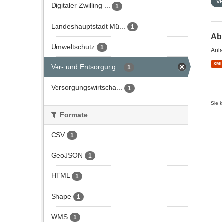
V
Digitaler Zwilling ...
1
Landeshauptstadt Mü...
1
Ab
Umweltschutz
1
Anl
XM
Ver- und Entsorgung...
1
Versorgungswirtscha...
1
Sie 
Formate
CSV
1
GeoJSON
1
HTML
1
Shape
1
WMS
1