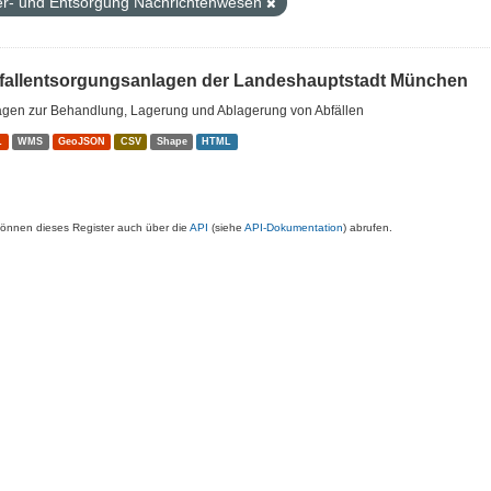
er- und Entsorgung Nachrichtenwesen
fallentsorgungsanlagen der Landeshauptstadt München
agen zur Behandlung, Lagerung und Ablagerung von Abfällen
L
WMS
GeoJSON
CSV
Shape
HTML
können dieses Register auch über die
API
(siehe
API-Dokumentation
) abrufen.