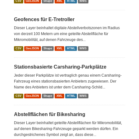
CSV
GeoJSON
Shape
XML
HTML
WMS
Geofences für E-Tretroller
Dieser Layer beinhaltet digitale Abstellverbotszonen im Radius
von derzeit 100 Metern um eine geteilte Abstellfläche für
Mikromobilität, auf denen Fahrzeuge des...
CSV
GeoJSON
Shape
XML
HTML
WMS
Stationsbasierte Carsharing-Parkplätze
Jeder dieser Parkplätze ist vertraglich genau einem Carsharing-
Fahrzeug eines stationsbasierten Anbieters zugewiesen. Der
Name des Anbieters ist unter dem Carsharing-Schild...
CSV
GeoJSON
Shape
XML
HTML
WMS
Abstellflächen für Bikesharing
Dieser Layer beinhaltet geteilte Abstellflächen für Mikromobilität,
auf denen Bikesharing-Fahrzeuge geparkt werden dürfen. Ein
durchgestrichenes Symbol zeigt an, dass diese...