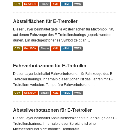
CSV
GeoJSON
Shape
XML
HTML
WMS
Abstellflächen für E-Tretroller
Dieser Layer beinhaltet geteilte Abstellflächen für Mikromobilität,
auf denen Fahrzeuge des E-Tretrollersharings geparkt werden
dürfen. Ein durchgestrichenes Symbol zeigt an,...
CSV
GeoJSON
Shape
XML
HTML
WMS
Fahrverbotszonen für E-Tretroller
Dieser Layer beinhaltet Fahrverbotszonen für Fahrzeuge des E-
Tretrollersharings. Innerhalb dieser Zonen ist das Fahren mit E-
Tretrollern verboten. Temporäre Fahrverbotszonen...
CSV
GeoJSON
Shape
XML
HTML
WMS
Abstellverbotszonen für E-Tretroller
Dieser Layer beinhaltet Abstellverbotszonen für Fahrzeuge des E-
Tretrollersharings. Innerhalb dieser Bereiche ist eine
Mietbeendigung nicht möglich. Temporäre...