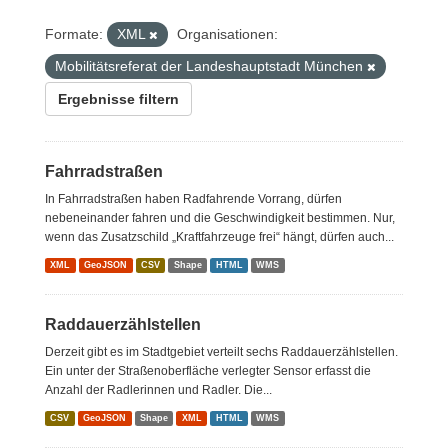
Formate:
XML
Organisationen:
Mobilitätsreferat der Landeshauptstadt München
Ergebnisse filtern
Fahrradstraßen
In Fahrradstraßen haben Radfahrende Vorrang, dürfen
nebeneinander fahren und die Geschwindigkeit bestimmen. Nur,
wenn das Zusatzschild „Kraftfahrzeuge frei“ hängt, dürfen auch...
XML
GeoJSON
CSV
Shape
HTML
WMS
Raddauerzählstellen
Derzeit gibt es im Stadtgebiet verteilt sechs Raddauerzählstellen.
Ein unter der Straßenoberfläche verlegter Sensor erfasst die
Anzahl der Radlerinnen und Radler. Die...
CSV
GeoJSON
Shape
XML
HTML
WMS