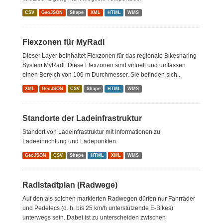
CSV
GeoJSON
Shape
XML
HTML
WMS
Flexzonen für MyRadl
Dieser Layer beinhaltet Flexzonen für das regionale Bikesharing-
System MyRadl. Diese Flexzonen sind virtuell und umfassen
einen Bereich von 100 m Durchmesser. Sie befinden sich...
XML
GeoJSON
CSV
Shape
HTML
WMS
Standorte der Ladeinfrastruktur
Standort von Ladeinfrastruktur mit Informationen zu
Ladeeinrichtung und Ladepunkten.
GeoJSON
CSV
Shape
HTML
XML
WMS
Radlstadtplan (Radwege)
Auf den als solchen markierten Radwegen dürfen nur Fahrräder
und Pedelecs (d. h. bis 25 km/h unterstützende E-Bikes)
unterwegs sein. Dabei ist zu unterscheiden zwischen