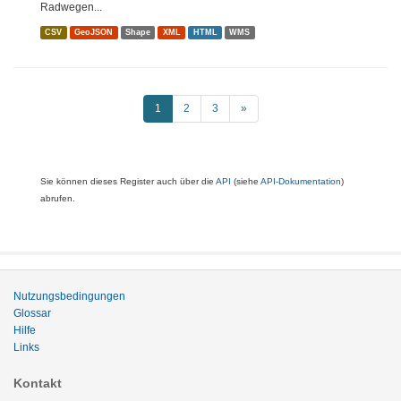
Radwegen...
CSV
GeoJSON
Shape
XML
HTML
WMS
1
2
3
»
Sie können dieses Register auch über die
API
(siehe
API-Dokumentation
)
abrufen.
Nutzungsbedingungen
Glossar
Hilfe
Links
Kontakt