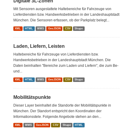
Digitale 3L-Zonen
Mit Sensoren ausgestattete Haltebereiche für Fahrzeuge von
Lieferdiensten bzw. Handwerksbetrieben in der Landeshauptstadt
München. Die Sensoren erfassen, ob der Parkplatz belegt...
XML
HTML
WMS
GeoJSON
CSV
Shape
Laden, Liefern, Leisten
Haltebereiche für Fahrzeuge von Lieferdiensten bzw.
Handwerksbetrieben in der Landeshauptstadt München. Die
Daten beinhalten "Bereiche zum Laden und Liefern", die zum Be-
und...
XML
HTML
WMS
GeoJSON
CSV
Shape
Mobilitätspunkte
Dieser Layer beinhaltet die Standorte der Mobilitätspunkte in
München. Der Standort entspricht den Koordinaten der
Informationsstele. Folgende Angebote stehen an den...
XML
WMS
GeoJSON
CSV
Shape
HTML