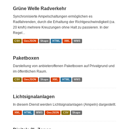
Grüne Welle Radverkehr
Synchronisierte Ampelschaltungen ermöglichen es
Radfahrenden, durch die Erhaltung der Richtgeschwindigkeit (ca.
20 km/h) mehrere Kreuzungen ohne Halt zu passieren. In der
Regel...
CSV
GeoJSON
Shape
HTML
XML
WMS
Paketboxen
Darstellung von anbieteroffenen Paketboxen auf Privatgrund und
im öffentlichen Raum.
CSV
GeoJSON
Shape
XML
HTML
WMS
Lichtsignalanlagen
In diesem Dienst werden Lichtsignalanlagen (Ampeln) dargestellt.
XML
HTML
WMS
GeoJSON
CSV
Shape