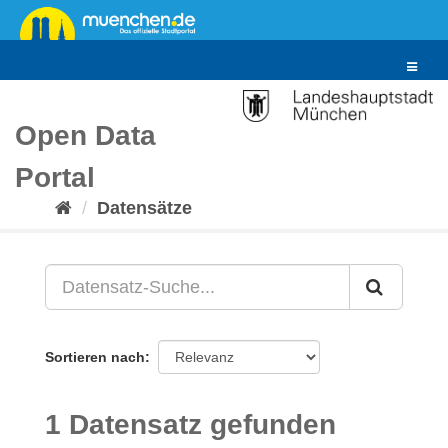
Überspringen
zum
Inhalt
Toggle
navigat
Open Data
Portal
Datensätze
Sortieren nach
1 Datensatz gefunden