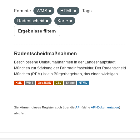
Formate:
WMS
HTML
Tags:
Radentscheid
Karte
Ergebnisse filtern
Radentscheidmaßnahmen
Beschlossene Umbaumaßnahmen in der Landeshauptstadt
München zur Stärkung der Fahrradinfrastruktur. Der Radentscheid
München (REM) ist ein Bürgerbegehren, das einen wichtigen...
XML
WMS
GeoJSON
CSV
Shape
HTML
Sie können dieses Register auch über die
API
(siehe
API-Dokumentation
)
abrufen.