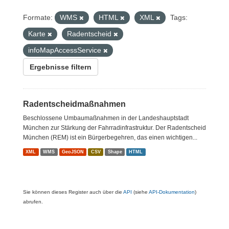
Formate:
WMS
HTML
XML
Tags:
Karte
Radentscheid
infoMapAccessService
Ergebnisse filtern
Radentscheidmaßnahmen
Beschlossene Umbaumaßnahmen in der Landeshauptstadt
München zur Stärkung der Fahrradinfrastruktur. Der Radentscheid
München (REM) ist ein Bürgerbegehren, das einen wichtigen...
XML
WMS
GeoJSON
CSV
Shape
HTML
Sie können dieses Register auch über die
API
(siehe
API-Dokumentation
)
abrufen.