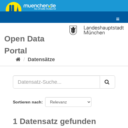
Überspringen
zum
Inhalt
Toggle
navigat
Open Data
Portal
Datensätze
Sortieren nach
1 Datensatz gefunden