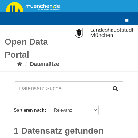
Überspringen
zum
Inhalt
Toggle
navigat
Open Data
Portal
Datensätze
Sortieren nach
1 Datensatz gefunden