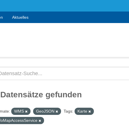
en
Aktuelles
 Datensätze gefunden
mate:
WMS
GeoJSON
Tags:
Karte
nfoMapAccessService