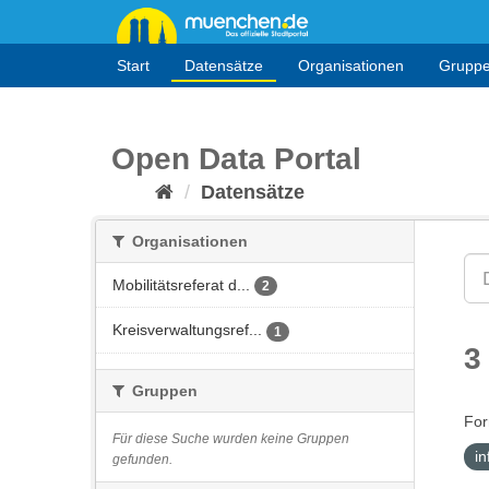
Überspringen
zum
Inhalt
Start
Datensätze
Organisationen
Grupp
Open Data Portal
Datensätze
Organisationen
Mobilitätsreferat d...
2
Kreisverwaltungsref...
1
3
Gruppen
For
Für diese Suche wurden keine Gruppen
i
gefunden.