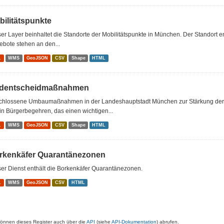
bilitätspunkte
er Layer beinhaltet die Standorte der Mobilitätspunkte in München. Der Standort e
bote stehen an den...
L
WMS
GeoJSON
CSV
Shape
HTML
dentscheidmaßnahmen
chlossene Umbaumaßnahmen in der Landeshauptstadt München zur Stärkung der F
ein Bürgerbegehren, das einen wichtigen...
L
WMS
GeoJSON
CSV
Shape
HTML
rkenkäfer Quarantänezonen
er Dienst enthält die Borkenkäfer Quarantänezonen.
L
WMS
GeoJSON
CSV
HTML
können dieses Register auch über die
API
(siehe
API-Dokumentation
) abrufen.