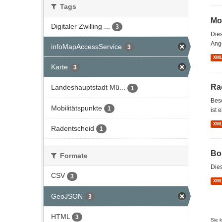
Tags
Mo
Digitaler Zwilling ...
3
Dies
Ange
infoMapAccessService
3
XM
Karte
3
Ra
Landeshauptstadt Mü...
1
Bes
Mobilitätspunkte
1
ist 
XM
Radentscheid
1
Bo
Formate
Dies
CSV
3
XM
GeoJSON
3
HTML
3
Sie 