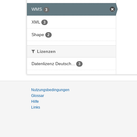
WMS
3
XML
3
Shape
2
Lizenzen
Datenlizenz Deutsch...
3
Nutzungsbedingungen
Glossar
Hilfe
Links