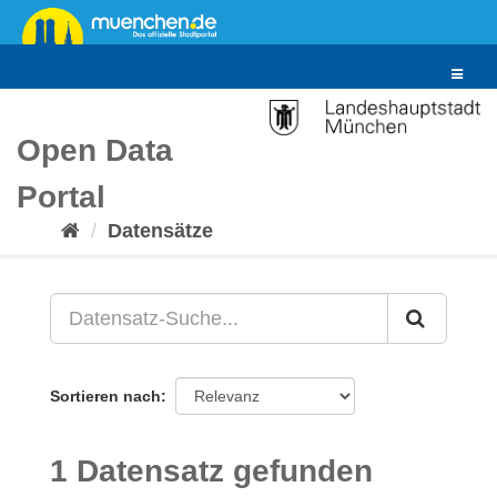
Überspringen
zum
Inhalt
Toggle
navigat
Open Data
Portal
Datensätze
Sortieren nach
1 Datensatz gefunden