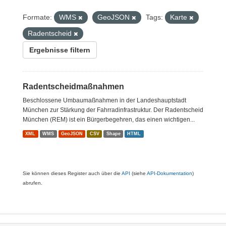
Formate:
WMS
GeoJSON
Tags:
Karte
Radentscheid
Ergebnisse filtern
Radentscheidmaßnahmen
Beschlossene Umbaumaßnahmen in der Landeshauptstadt
München zur Stärkung der Fahrradinfrastruktur. Der Radentscheid
München (REM) ist ein Bürgerbegehren, das einen wichtigen...
XML
WMS
GeoJSON
CSV
Shape
HTML
Sie können dieses Register auch über die
API
(siehe
API-Dokumentation
)
abrufen.