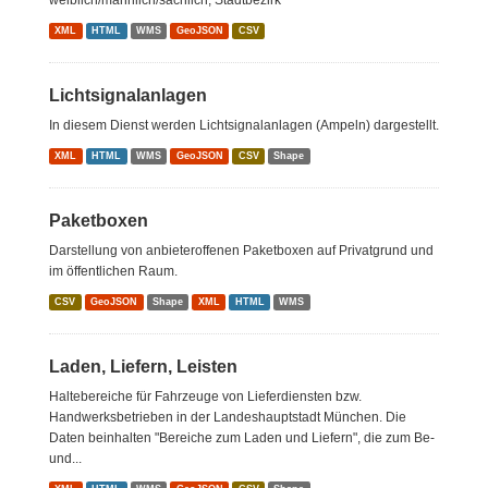
weiblich/männlich/sächlich, Stadtbezirk
XML
HTML
WMS
GeoJSON
CSV
Lichtsignalanlagen
In diesem Dienst werden Lichtsignalanlagen (Ampeln) dargestellt.
XML
HTML
WMS
GeoJSON
CSV
Shape
Paketboxen
Darstellung von anbieteroffenen Paketboxen auf Privatgrund und
im öffentlichen Raum.
CSV
GeoJSON
Shape
XML
HTML
WMS
Laden, Liefern, Leisten
Haltebereiche für Fahrzeuge von Lieferdiensten bzw.
Handwerksbetrieben in der Landeshauptstadt München. Die
Daten beinhalten "Bereiche zum Laden und Liefern", die zum Be-
und...