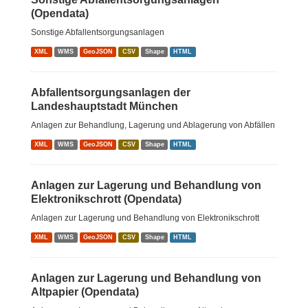
(Opendata)
Sonstige Abfallentsorgungsanlagen
XML
WMS
GeoJSON
CSV
Shape
HTML
Abfallentsorgungsanlagen der
Landeshauptstadt München
Anlagen zur Behandlung, Lagerung und Ablagerung von Abfällen
XML
WMS
GeoJSON
CSV
Shape
HTML
Anlagen zur Lagerung und Behandlung von
Elektronikschrott (Opendata)
Anlagen zur Lagerung und Behandlung von Elektronikschrott
XML
WMS
GeoJSON
CSV
Shape
HTML
Anlagen zur Lagerung und Behandlung von
Altpapier (Opendata)