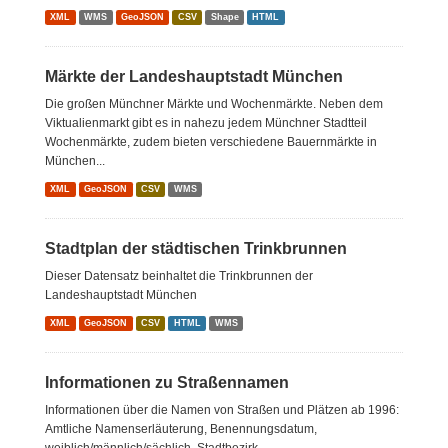
XML
WMS
GeoJSON
CSV
Shape
HTML
Märkte der Landeshauptstadt München
Die großen Münchner Märkte und Wochenmärkte. Neben dem
Viktualienmarkt gibt es in nahezu jedem Münchner Stadtteil
Wochenmärkte, zudem bieten verschiedene Bauernmärkte in
München...
XML
GeoJSON
CSV
WMS
Stadtplan der städtischen Trinkbrunnen
Dieser Datensatz beinhaltet die Trinkbrunnen der
Landeshauptstadt München
XML
GeoJSON
CSV
HTML
WMS
Informationen zu Straßennamen
Informationen über die Namen von Straßen und Plätzen ab 1996:
Amtliche Namenserläuterung, Benennungsdatum,