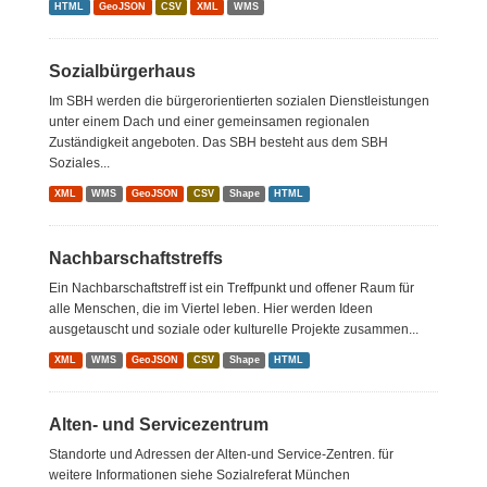
HTML
GeoJSON
CSV
XML
WMS
Sozialbürgerhaus
Im SBH werden die bürgerorientierten sozialen Dienstleistungen
unter einem Dach und einer gemeinsamen regionalen
Zuständigkeit angeboten. Das SBH besteht aus dem SBH
Soziales...
XML
WMS
GeoJSON
CSV
Shape
HTML
Nachbarschaftstreffs
Ein Nachbarschaftstreff ist ein Treffpunkt und offener Raum für
alle Menschen, die im Viertel leben. Hier werden Ideen
ausgetauscht und soziale oder kulturelle Projekte zusammen...
XML
WMS
GeoJSON
CSV
Shape
HTML
Alten- und Servicezentrum
Standorte und Adressen der Alten-und Service-Zentren. für
weitere Informationen siehe Sozialreferat München