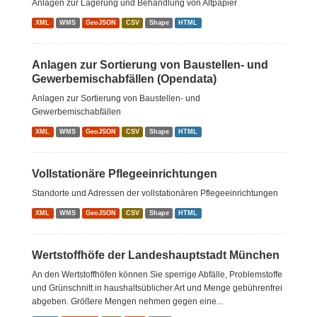
Anlagen zur Lagerung und Behandlung von Altpapier
XML
WMS
GeoJSON
CSV
Shape
HTML
Anlagen zur Sortierung von Baustellen- und
Gewerbemischabfällen (Opendata)
Anlagen zur Sortierung von Baustellen- und
Gewerbemischabfällen
XML
WMS
GeoJSON
CSV
Shape
HTML
Vollstationäre Pflegeeinrichtungen
Standorte und Adressen der vollstationären Pflegeeinrichtungen
XML
WMS
GeoJSON
CSV
Shape
HTML
Wertstoffhöfe der Landeshauptstadt München
An den Wertstoffhöfen können Sie sperrige Abfälle, Problemstoffe
und Grünschnitt in haushaltsüblicher Art und Menge gebührenfrei
abgeben. Größere Mengen nehmen gegen eine...