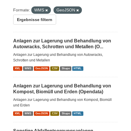
Formate:
WMS
GeoJSON
Ergebnisse filtern
Anlagen zur Lagerung und Behandlung von
Autowracks, Schrotten und Metallen (O...
Anlagen zur Lagerung und Behandlung von Autowracks,
Schrotten und Metallen
XML
WMS
GeoJSON
CSV
Shape
HTML
Anlagen zur Lagerung und Behandlung von
Kompost, Biomüll und Erden (Opendata)
Anlagen zur Lagerung und Behandlung von Kompost, Biomüll
und Erden
XML
WMS
GeoJSON
CSV
Shape
HTML
Sonstige Abfallentsorgungsanlagen