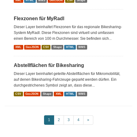
XML
HTML
WMS
GeoJSON
CSV
Shape
Flexzonen für MyRadl
Dieser Layer beinhaltet Flexzonen für das regionale Bikesharing-
System MyRadl. Diese Flexzonen sind virtuell und umfassen
einen Bereich von 100 m Durchmesser. Sie befinden sich...
XML
GeoJSON
CSV
Shape
HTML
WMS
Abstellflächen für Bikesharing
Dieser Layer beinhaltet geteilte Abstellflächen für Mikromobilität,
auf denen Bikesharing-Fahrzeuge geparkt werden dürfen. Ein
durchgestrichenes Symbol zeigt an, dass diese...
CSV
GeoJSON
Shape
XML
HTML
WMS
1
2
3
4
»