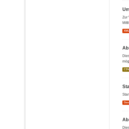
Um
Zur 
Mitt
XM
Abs
Dies
mögl
CS
St
Stan
Ge
Abs
Dies