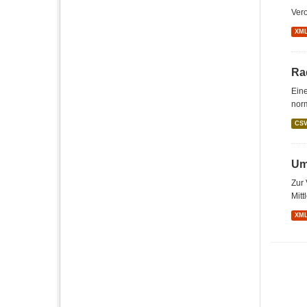
Vero
XM
Ra
Eine
norm
CS
Um
Zur 
Mitt
XM