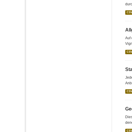
durc
CS
Al
Auf
Vign
CS
St
Jede
Anbi
CS
Geo
Dies
den
CS