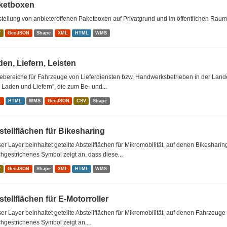
ketboxen
tellung von anbieteroffenen Paketboxen auf Privatgrund und im öffentlichen Raum
V
GeoJSON
Shape
XML
HTML
WMS
en, Liefern, Leisten
tebereiche für Fahrzeuge von Lieferdiensten bzw. Handwerksbetrieben in der Lan
Laden und Liefern", die zum Be- und...
L
HTML
WMS
GeoJSON
CSV
Shape
tellflächen für Bikesharing
er Layer beinhaltet geteilte Abstellflächen für Mikromobilität, auf denen Bikeshar
hgestrichenes Symbol zeigt an, dass diese...
V
GeoJSON
Shape
XML
HTML
WMS
tellflächen für E-Motorroller
er Layer beinhaltet geteilte Abstellflächen für Mikromobilität, auf denen Fahrzeug
hgestrichenes Symbol zeigt an,...