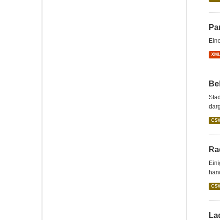
Pa
Eine
XM
Be
Stad
darg
CS
Ra
Eini
hand
CS
La