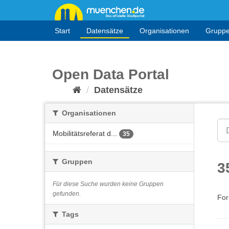
Überspringen
zum
Inhalt
Start
Datensätze
Organisationen
Grupp
Open Data Portal
Datensätze
Organisationen
Mobilitätsreferat d...
35
Gruppen
3
Für diese Suche wurden keine Gruppen
gefunden.
For
Tags