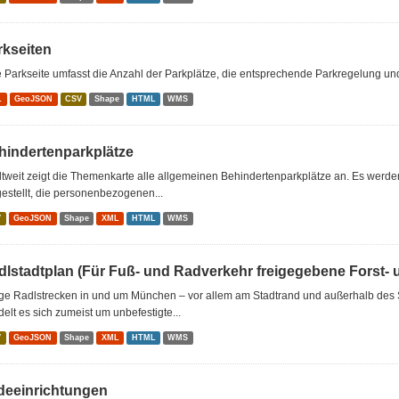
rkseiten
 Parkseite umfasst die Anzahl der Parkplätze, die entsprechende Parkregelung und 
L
GeoJSON
CSV
Shape
HTML
WMS
hindertenparkplätze
tweit zeigt die Themenkarte alle allgemeinen Behindertenparkplätze an. Es werde
estellt, die personenbezogenen...
V
GeoJSON
Shape
XML
HTML
WMS
dlstadtplan (Für Fuß- und Radverkehr freigegebene Forst-
ge Radlstrecken in und um München – vor allem am Stadtrand und außerhalb des S
elt es sich zumeist um unbefestigte...
V
GeoJSON
Shape
XML
HTML
WMS
deeinrichtungen