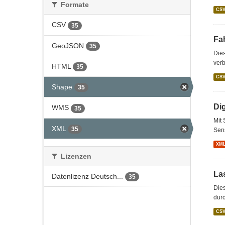
Formate
CS
CSV
35
Fah
GeoJSON
35
Dies
verb
HTML
35
CS
Shape
35
Di
WMS
35
Mit 
XML
35
Sens
XM
Lizenzen
La
Datenlizenz Deutsch...
35
Dies
durc
CS