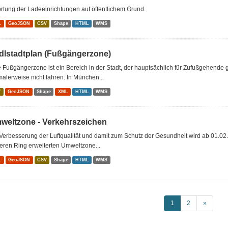
rtung der Ladeeinrichtungen auf öffentlichem Grund.
L
GeoJSON
CSV
Shape
HTML
WMS
dlstadtplan (Fußgängerzone)
 Fußgängerzone ist ein Bereich in der Stadt, der hauptsächlich für Zufußgehende 
alerweise nicht fahren. In München...
V
GeoJSON
Shape
XML
HTML
WMS
weltzone - Verkehrszeichen
Verbesserung der Luftqualität und damit zum Schutz der Gesundheit wird ab 01.02
leren Ring erweiterten Umweltzone...
L
GeoJSON
CSV
Shape
HTML
WMS
1
2
»