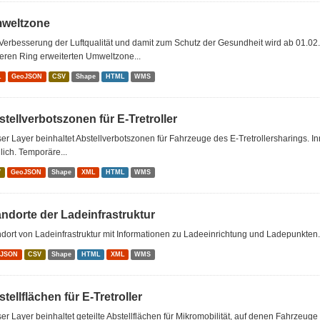
weltzone
Verbesserung der Luftqualität und damit zum Schutz der Gesundheit wird ab 01.02
leren Ring erweiterten Umweltzone...
L
GeoJSON
CSV
Shape
HTML
WMS
tellverbotszonen für E-Tretroller
er Layer beinhaltet Abstellverbotszonen für Fahrzeuge des E-Tretrollersharings. I
ich. Temporäre...
V
GeoJSON
Shape
XML
HTML
WMS
andorte der Ladeinfrastruktur
dort von Ladeinfrastruktur mit Informationen zu Ladeeinrichtung und Ladepunkten.
oJSON
CSV
Shape
HTML
XML
WMS
tellflächen für E-Tretroller
er Layer beinhaltet geteilte Abstellflächen für Mikromobilität, auf denen Fahrzeuge