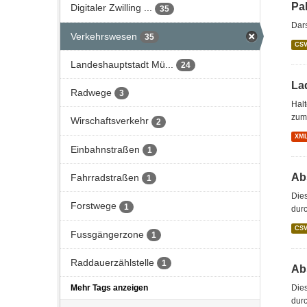
Pa
Digitaler Zwilling ...
35
Dars
Verkehrswesen
35
CS
Landeshauptstadt Mü...
24
Lad
Radwege
3
Hal
zum 
Wirschaftsverkehr
2
XM
Einbahnstraßen
1
Abs
Fahrradstraßen
1
Dies
Forstwege
1
durc
CS
Fussgängerzone
1
Raddauerzählstelle
1
Abs
Dies
Mehr Tags anzeigen
durc