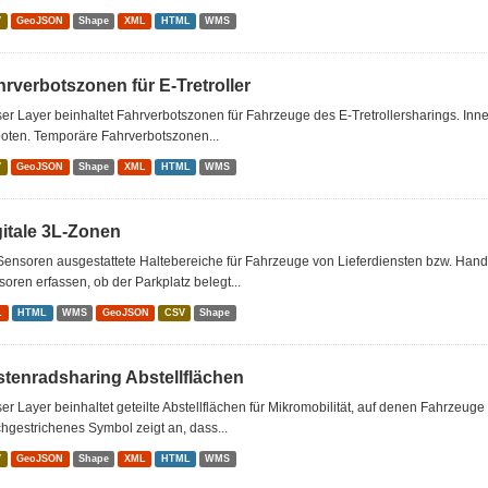
V
GeoJSON
Shape
XML
HTML
WMS
rverbotszonen für E-Tretroller
er Layer beinhaltet Fahrverbotszonen für Fahrzeuge des E-Tretrollersharings. Inne
oten. Temporäre Fahrverbotszonen...
V
GeoJSON
Shape
XML
HTML
WMS
gitale 3L-Zonen
Sensoren ausgestattete Haltebereiche für Fahrzeuge von Lieferdiensten bzw. Han
oren erfassen, ob der Parkplatz belegt...
L
HTML
WMS
GeoJSON
CSV
Shape
stenradsharing Abstellflächen
er Layer beinhaltet geteilte Abstellflächen für Mikromobilität, auf denen Fahrzeu
hgestrichenes Symbol zeigt an, dass...
V
GeoJSON
Shape
XML
HTML
WMS