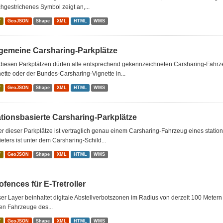
hgestrichenes Symbol zeigt an,...
V
GeoJSON
Shape
XML
HTML
WMS
lgemeine Carsharing-Parkplätze
 diesen Parkplätzen dürfen alle entsprechend gekennzeichneten Carsharing-Fahrz
ette oder der Bundes-Carsharing-Vignette in...
V
GeoJSON
Shape
XML
HTML
WMS
ationsbasierte Carsharing-Parkplätze
r dieser Parkplätze ist vertraglich genau einem Carsharing-Fahrzeug eines stati
eters ist unter dem Carsharing-Schild...
V
GeoJSON
Shape
XML
HTML
WMS
fences für E-Tretroller
er Layer beinhaltet digitale Abstellverbotszonen im Radius von derzeit 100 Metern u
en Fahrzeuge des...
V
GeoJSON
Shape
XML
HTML
WMS