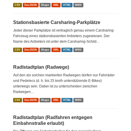
CSV
GeoJSON
Shape
XML
HTML
WMS
Stationsbasierte Carsharing-Parkplätze
Jeder dieser Parkplätze ist vertraglich genau einem Carsharing-
Fahrzeug eines stationsbasierten Anbieters zugewiesen. Der
Name des Anbieters ist unter dem Carsharing-Schild...
CSV
GeoJSON
Shape
XML
HTML
WMS
Radlstadtplan (Radwege)
Auf den als solchen markierten Radwegen dürfen nur Fahrräder
und Pedelecs (d. h. bis 25 km/h unterstützende E-Bikes)
unterwegs sein. Dabei ist zu unterscheiden zwischen
Radwegen...
CSV
GeoJSON
Shape
XML
HTML
WMS
Radlstadtplan (Radfahren entgegen
Einbahnstraße erlaubt)