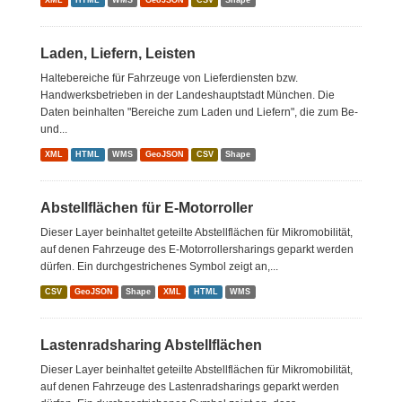
XML
HTML
WMS
GeoJSON
CSV
Shape
Laden, Liefern, Leisten
Haltebereiche für Fahrzeuge von Lieferdiensten bzw.
Handwerksbetrieben in der Landeshauptstadt München. Die
Daten beinhalten "Bereiche zum Laden und Liefern", die zum Be-
und...
XML
HTML
WMS
GeoJSON
CSV
Shape
Abstellflächen für E-Motorroller
Dieser Layer beinhaltet geteilte Abstellflächen für Mikromobilität,
auf denen Fahrzeuge des E-Motorrollersharings geparkt werden
dürfen. Ein durchgestrichenes Symbol zeigt an,...
CSV
GeoJSON
Shape
XML
HTML
WMS
Lastenradsharing Abstellflächen
Dieser Layer beinhaltet geteilte Abstellflächen für Mikromobilität,
auf denen Fahrzeuge des Lastenradsharings geparkt werden