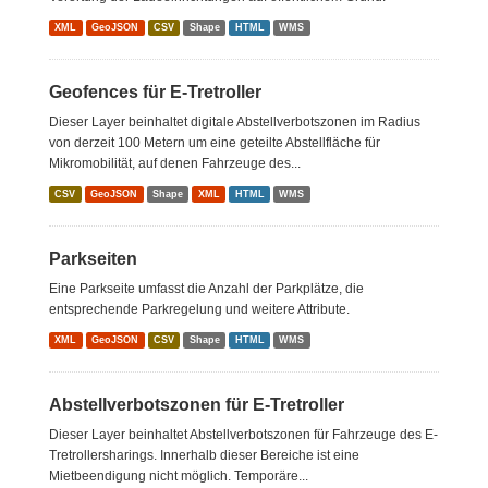
XML
GeoJSON
CSV
Shape
HTML
WMS
Geofences für E-Tretroller
Dieser Layer beinhaltet digitale Abstellverbotszonen im Radius
von derzeit 100 Metern um eine geteilte Abstellfläche für
Mikromobilität, auf denen Fahrzeuge des...
CSV
GeoJSON
Shape
XML
HTML
WMS
Parkseiten
Eine Parkseite umfasst die Anzahl der Parkplätze, die
entsprechende Parkregelung und weitere Attribute.
XML
GeoJSON
CSV
Shape
HTML
WMS
Abstellverbotszonen für E-Tretroller
Dieser Layer beinhaltet Abstellverbotszonen für Fahrzeuge des E-
Tretrollersharings. Innerhalb dieser Bereiche ist eine
Mietbeendigung nicht möglich. Temporäre...