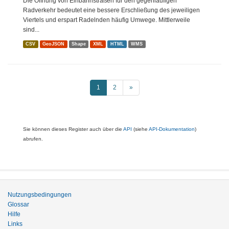
Die Öffnung von Einbahnstraßen für den gegenläufigen
Radverkehr bedeutet eine bessere Erschließung des jeweiligen
Viertels und erspart Radelnden häufig Umwege. Mittlerweile
sind...
CSV
GeoJSON
Shape
XML
HTML
WMS
1
2
»
Sie können dieses Register auch über die
API
(siehe
API-Dokumentation
)
abrufen.
Nutzungsbedingungen
Glossar
Hilfe
Links