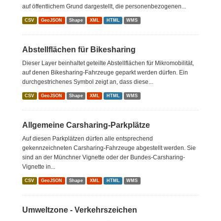
auf öffentlichem Grund dargestellt, die personenbezogenen...
CSV
GeoJSON
Shape
XML
HTML
WMS
Abstellflächen für Bikesharing
Dieser Layer beinhaltet geteilte Abstellflächen für Mikromobilität,
auf denen Bikesharing-Fahrzeuge geparkt werden dürfen. Ein
durchgestrichenes Symbol zeigt an, dass diese...
CSV
GeoJSON
Shape
XML
HTML
WMS
Allgemeine Carsharing-Parkplätze
Auf diesen Parkplätzen dürfen alle entsprechend
gekennzeichneten Carsharing-Fahrzeuge abgestellt werden. Sie
sind an der Münchner Vignette oder der Bundes-Carsharing-
Vignette in...
CSV
GeoJSON
Shape
XML
HTML
WMS
Umweltzone - Verkehrszeichen