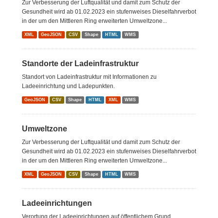
Zur Verbesserung der Luftqualität und damit zum Schutz der
Gesundheit wird ab 01.02.2023 ein stufenweises Dieselfahrverbot
in der um den Mittleren Ring erweiterten Umweltzone...
XML
GeoJSON
CSV
Shape
HTML
WMS
Standorte der Ladeinfrastruktur
Standort von Ladeinfrastruktur mit Informationen zu
Ladeeinrichtung und Ladepunkten.
GeoJSON
CSV
Shape
HTML
XML
WMS
Umweltzone
Zur Verbesserung der Luftqualität und damit zum Schutz der
Gesundheit wird ab 01.02.2023 ein stufenweises Dieselfahrverbot
in der um den Mittleren Ring erweiterten Umweltzone...
XML
GeoJSON
CSV
Shape
HTML
WMS
Ladeeinrichtungen
Verortung der Ladeeinrichtungen auf öffentlichem Grund.