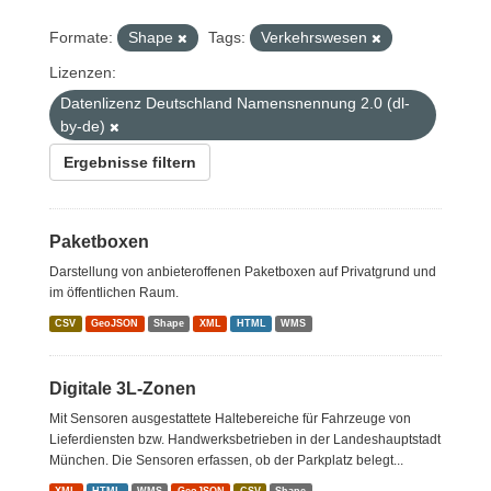
Formate:
Shape
Tags:
Verkehrswesen
Lizenzen:
Datenlizenz Deutschland Namensnennung 2.0 (dl-
by-de)
Ergebnisse filtern
Paketboxen
Darstellung von anbieteroffenen Paketboxen auf Privatgrund und
im öffentlichen Raum.
CSV
GeoJSON
Shape
XML
HTML
WMS
Digitale 3L-Zonen
Mit Sensoren ausgestattete Haltebereiche für Fahrzeuge von
Lieferdiensten bzw. Handwerksbetrieben in der Landeshauptstadt
München. Die Sensoren erfassen, ob der Parkplatz belegt...