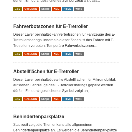
dürfen. Ein durchgestrichenes Symbol zeigt an, dass...
CSV
GeoJSON
Shape
XML
HTML
WMS
Fahrverbotszonen für E-Tretroller
Dieser Layer beinhaltet Fahrverbotszonen für Fahrzeuge des E-
Tretrollersharings. Innerhalb dieser Zonen ist das Fahren mit E-
Tretrollern verboten. Temporäre Fahrverbotszonen...
CSV
GeoJSON
Shape
XML
HTML
WMS
Abstellflächen für E-Tretroller
Dieser Layer beinhaltet geteilte Abstellflächen für Mikromobilität,
auf denen Fahrzeuge des E-Tretrollersharings geparkt werden
dürfen. Ein durchgestrichenes Symbol zeigt an,...
CSV
GeoJSON
Shape
XML
HTML
WMS
Behindertenparkplätze
Stadtweit zeigt die Themenkarte alle allgemeinen
Behindertenparkplätze an. Es werden die Behindertenparkplätze