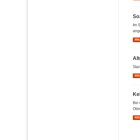
So
Im S
ang
XM
Al
Stan
XM
Ke
Bei 
Ober
XM