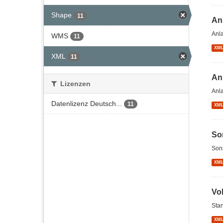
Shape
11
An
Anl
WMS
11
XM
XML
11
An
Lizenzen
Anl
Datenlizenz Deutsch...
11
XM
So
Son
XM
Vo
Stan
XM