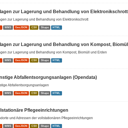
lagen zur Lagerung und Behandlung von Elektronikschrott
agen zur Lagerung und Behandlung von Elektronikschrott
L
WMS
GeoJSON
CSV
Shape
HTML
lagen zur Lagerung und Behandlung von Kompost, Biomüll
agen zur Lagerung und Behandlung von Kompost, Biomüll und Erden
L
WMS
GeoJSON
CSV
Shape
HTML
nstige Abfallentsorgungsanlagen (Opendata)
stige Abfallentsorgungsanlagen
L
WMS
GeoJSON
CSV
Shape
HTML
llstationäre Pflegeeinrichtungen
dorte und Adressen der vollstationären Pflegeeinrichtungen
L
WMS
GeoJSON
CSV
Shape
HTML