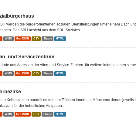
zialbürgerhaus
BH werden die bürgerorientierten sozialen Dienstleistungen unter einem Dach u
eboten. Das SBH besteht aus dem SBH Soziales...
L
WMS
GeoJSON
CSV
Shape
HTML
ten- und Servicezentrum
dorte und Adressen der Alten-und Service-Zentren. für weitere Informationen sieh
L
WMS
GeoJSON
CSV
Shape
HTML
hrbezirke
den Kehrbezirken handelt es sich um Flächen innerhalb Münchens denen jeweils e
bayern für die hoheitlichen Aufgaben...
L
WMS
GeoJSON
CSV
Shape
HTML