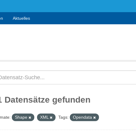
en
Aktuelles
1 Datensätze gefunden
mate:
Shape
XML
Tags:
Opendata