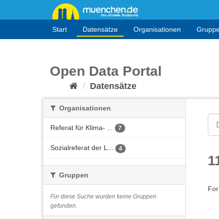
Überspringen
zum
Inhalt
Start
Datensätze
Organisationen
Grupp
Open Data Portal
Datensätze
Organisationen
Referat für Klima- ...
7
Sozialreferat der L...
4
1
Gruppen
For
Für diese Suche wurden keine Gruppen
gefunden.