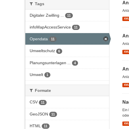
An
Tags
Anl
Digitaler Zwilling ...
11
XM
infoMapAccessService
11
An
Opendata
11
Anl
Umweltschutz
6
XM
Planungsunterlagen ...
4
An
Umwelt
1
Anl
XM
Formate
Na
CSV
11
Ein 
GeoJSON
11
oder
XM
HTML
11