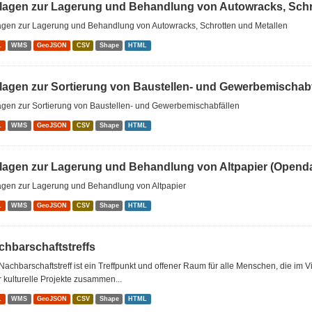
lagen zur Lagerung und Behandlung von Autowracks, Schrot
agen zur Lagerung und Behandlung von Autowracks, Schrotten und Metallen
L
WMS
GeoJSON
CSV
Shape
HTML
lagen zur Sortierung von Baustellen- und Gewerbemischabf
agen zur Sortierung von Baustellen- und Gewerbemischabfällen
L
WMS
GeoJSON
CSV
Shape
HTML
lagen zur Lagerung und Behandlung von Altpapier (Openda
agen zur Lagerung und Behandlung von Altpapier
L
WMS
GeoJSON
CSV
Shape
HTML
chbarschaftstreffs
Nachbarschaftstreff ist ein Treffpunkt und offener Raum für alle Menschen, die im 
 kulturelle Projekte zusammen...
L
WMS
GeoJSON
CSV
Shape
HTML