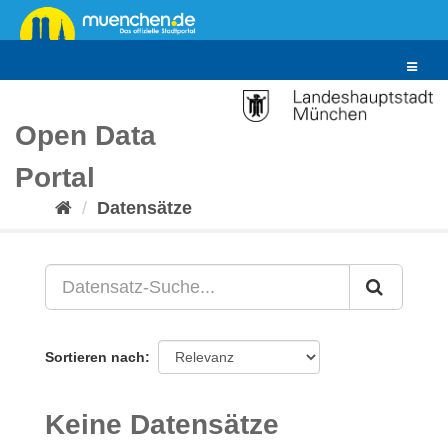
Überspringen
zum
Inhalt
Toggle
navigat
Open Data
Portal
Datensätze
Sortieren nach
Keine Datensätze