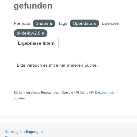
gefunden
Formate:
Shape
Tags:
Opendata
Lizenzen:
dl-de-by-2.0
Ergebnisse filtern
Bitte versuch es mit einer anderen Suche.
Sie können dieses Register auch über die
API
(siehe
API-Dokumentation
)
abrufen.
Nutzungsbedingungen