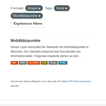
Formate:
Shape
Tags:
Karte
Mobilitätspunkte
Ergebnisse filtern
Mobilitätspunkte
Dieser Layer beinhaltet die Standorte der Mobilitätspunkte in
München. Der Standort entspricht den Koordinaten der
Informationsstele. Folgende Angebote stehen an den...
XML
WMS
GeoJSON
CSV
Shape
HTML
Sie können dieses Register auch über die
API
(siehe
API-Dokumentation
)
abrufen.