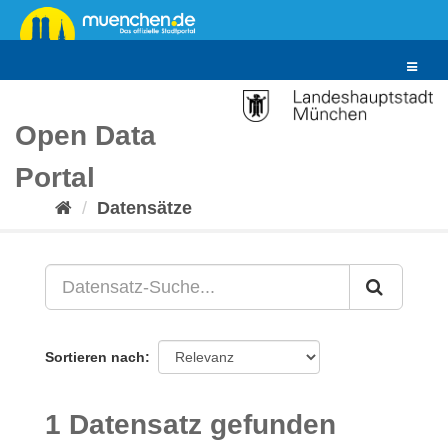
Überspringen
zum
Inhalt
Toggle
navigat
Open Data
Portal
Datensätze
Sortieren nach
1 Datensatz gefunden