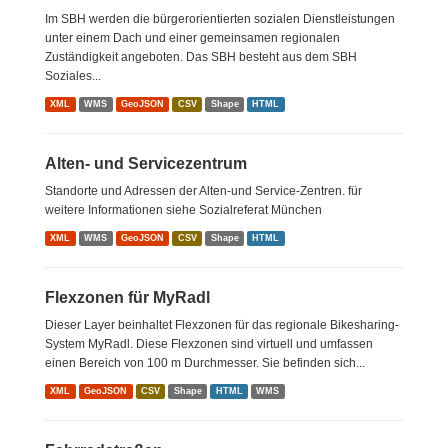
Im SBH werden die bürgerorientierten sozialen Dienstleistungen
unter einem Dach und einer gemeinsamen regionalen
Zuständigkeit angeboten. Das SBH besteht aus dem SBH
Soziales...
XML
WMS
GeoJSON
CSV
Shape
HTML
Alten- und Servicezentrum
Standorte und Adressen der Alten-und Service-Zentren. für
weitere Informationen siehe Sozialreferat München
XML
WMS
GeoJSON
CSV
Shape
HTML
Flexzonen für MyRadl
Dieser Layer beinhaltet Flexzonen für das regionale Bikesharing-
System MyRadl. Diese Flexzonen sind virtuell und umfassen
einen Bereich von 100 m Durchmesser. Sie befinden sich...
XML
GeoJSON
CSV
Shape
HTML
WMS