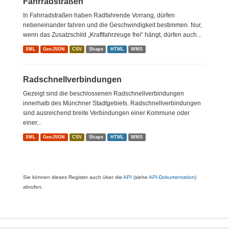
Fahrradstraßen
In Fahrradstraßen haben Radfahrende Vorrang, dürfen
nebeneinander fahren und die Geschwindigkeit bestimmen. Nur,
wenn das Zusatzschild „Kraftfahrzeuge frei“ hängt, dürfen auch...
XML
GeoJSON
CSV
Shape
HTML
WMS
Radschnellverbindungen
Gezeigt sind die beschlossenen Radschnellverbindungen
innerhalb des Münchner Stadtgebiets. Radschnellverbindungen
sind ausreichend breite Verbindungen einer Kommune oder
einer...
XML
GeoJSON
CSV
Shape
HTML
WMS
Sie können dieses Register auch über die
API
(siehe
API-Dokumentation
)
abrufen.