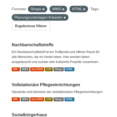
Formate:
Shape
WMS
HTML
Tags:
Planungsunterlagen Kataster
Ergebnisse filtern
Nachbarschaftstreffs
Ein Nachbarschaftstreff ist ein Treffpunkt und offener Raum für
alle Menschen, die im Viertel leben. Hier werden Ideen
ausgetauscht und soziale oder kulturelle Projekte zusammen...
XML
WMS
GeoJSON
CSV
Shape
HTML
Vollstationäre Pflegeeinrichtungen
Standorte und Adressen der vollstationären Pflegeeinrichtungen
XML
WMS
GeoJSON
CSV
Shape
HTML
Sozialbürgerhaus