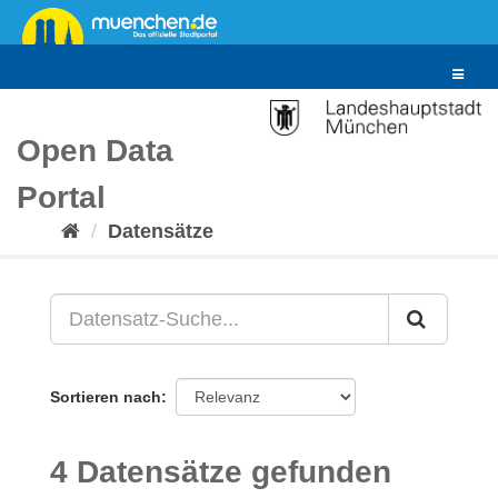
Überspringen
zum
Inhalt
Toggle
navigat
Open Data
Portal
Datensätze
Sortieren nach
4 Datensätze gefunden