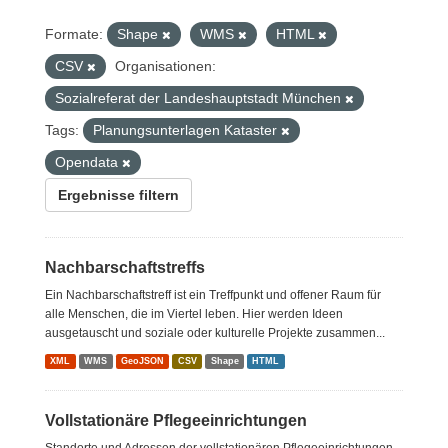
Formate:
Shape
WMS
HTML
CSV
Organisationen:
Sozialreferat der Landeshauptstadt München
Tags:
Planungsunterlagen Kataster
Opendata
Ergebnisse filtern
Nachbarschaftstreffs
Ein Nachbarschaftstreff ist ein Treffpunkt und offener Raum für
alle Menschen, die im Viertel leben. Hier werden Ideen
ausgetauscht und soziale oder kulturelle Projekte zusammen...
XML
WMS
GeoJSON
CSV
Shape
HTML
Vollstationäre Pflegeeinrichtungen