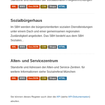
Standorte und Adressen der vollstationären Pflegeeinrichtungen
XML
WMS
GeoJSON
CSV
Shape
HTML
Sozialbürgerhaus
Im SBH werden die bürgerorientierten sozialen Dienstleistungen
unter einem Dach und einer gemeinsamen regionalen
Zuständigkeit angeboten. Das SBH besteht aus dem SBH
Soziales...
XML
WMS
GeoJSON
CSV
Shape
HTML
Alten- und Servicezentrum
Standorte und Adressen der Alten-und Service-Zentren. für
weitere Informationen siehe Sozialreferat München
XML
WMS
GeoJSON
CSV
Shape
HTML
Sie können dieses Register auch über die
API
(siehe
API-Dokumentation
)
abrufen.