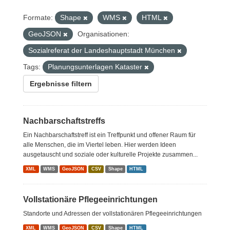
Formate:
Shape
WMS
HTML
GeoJSON
Organisationen:
Sozialreferat der Landeshauptstadt München
Tags:
Planungsunterlagen Kataster
Ergebnisse filtern
Nachbarschaftstreffs
Ein Nachbarschaftstreff ist ein Treffpunkt und offener Raum für
alle Menschen, die im Viertel leben. Hier werden Ideen
ausgetauscht und soziale oder kulturelle Projekte zusammen...
XML
WMS
GeoJSON
CSV
Shape
HTML
Vollstationäre Pflegeeinrichtungen
Standorte und Adressen der vollstationären Pflegeeinrichtungen
XML
WMS
GeoJSON
CSV
Shape
HTML