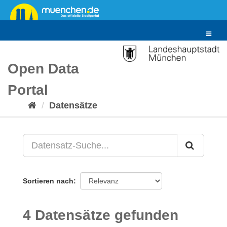
Überspringen
zum
Inhalt
Toggle
navigat
Open Data
Portal
Datensätze
Sortieren nach
4 Datensätze gefunden