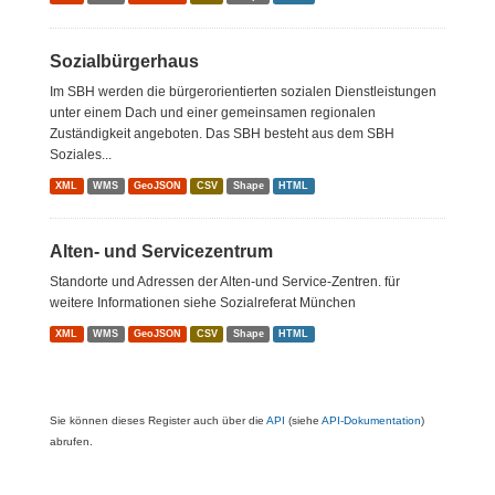
Sozialbürgerhaus
Im SBH werden die bürgerorientierten sozialen Dienstleistungen
unter einem Dach und einer gemeinsamen regionalen
Zuständigkeit angeboten. Das SBH besteht aus dem SBH
Soziales...
XML
WMS
GeoJSON
CSV
Shape
HTML
Alten- und Servicezentrum
Standorte und Adressen der Alten-und Service-Zentren. für
weitere Informationen siehe Sozialreferat München
XML
WMS
GeoJSON
CSV
Shape
HTML
Sie können dieses Register auch über die
API
(siehe
API-Dokumentation
)
abrufen.