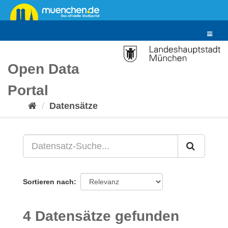
Überspringen
zum
Inhalt
Toggle
navigat
Open Data
Portal
Datensätze
Sortieren nach
4 Datensätze gefunden