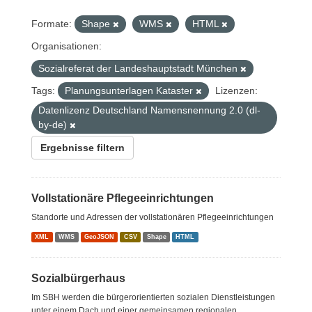
Formate:
Shape
WMS
HTML
Organisationen:
Sozialreferat der Landeshauptstadt München
Tags:
Planungsunterlagen Kataster
Lizenzen:
Datenlizenz Deutschland Namensnennung 2.0 (dl-
by-de)
Ergebnisse filtern
Vollstationäre Pflegeeinrichtungen
Standorte und Adressen der vollstationären Pflegeeinrichtungen
XML
WMS
GeoJSON
CSV
Shape
HTML
Sozialbürgerhaus
Im SBH werden die bürgerorientierten sozialen Dienstleistungen
unter einem Dach und einer gemeinsamen regionalen