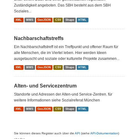
Zuständigkeit angeboten. Das SBH besteht aus dem SBH
Soziales...
XML
WMS
GeoJSON
CSV
Shape
HTML
Nachbarschaftstreffs
Ein Nachbarschaftstreff ist ein Treffpunkt und offener Raum für
alle Menschen, die im Viertel leben. Hier werden Ideen
ausgetauscht und soziale oder kulturelle Projekte zusammen...
XML
WMS
GeoJSON
CSV
Shape
HTML
Alten- und Servicezentrum
Standorte und Adressen der Alten-und Service-Zentren. für
weitere Informationen siehe Sozialreferat München
XML
WMS
GeoJSON
CSV
Shape
HTML
Sie können dieses Register auch über die
API
(siehe
API-Dokumentation
)