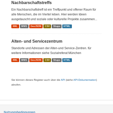
Nachbarschaftstreffs
Ein Nachbarschaftstreff ist ein Treffpunkt und offener Raum für
alle Menschen, die im Viertel leben. Hier werden Ideen
ausgetauscht und soziale oder kulturelle Projekte zusammen...
XML
WMS
GeoJSON
CSV
Shape
HTML
Alten- und Servicezentrum
Standorte und Adressen der Alten-und Service-Zentren. für
weitere Informationen siehe Sozialreferat München
XML
WMS
GeoJSON
CSV
Shape
HTML
Sie können dieses Register auch über die
API
(siehe
API-Dokumentation
)
abrufen.
Nutzungsbedingungen