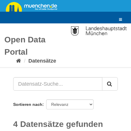
Überspringen
zum
Inhalt
Toggle
navigat
Open Data
Portal
Datensätze
Sortieren nach
4 Datensätze gefunden