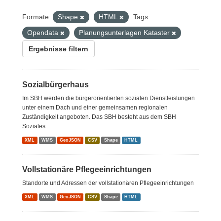
Formate:
Shape
HTML
Tags:
Opendata
Planungsunterlagen Kataster
Ergebnisse filtern
Sozialbürgerhaus
Im SBH werden die bürgerorientierten sozialen Dienstleistungen
unter einem Dach und einer gemeinsamen regionalen
Zuständigkeit angeboten. Das SBH besteht aus dem SBH
Soziales...
XML
WMS
GeoJSON
CSV
Shape
HTML
Vollstationäre Pflegeeinrichtungen
Standorte und Adressen der vollstationären Pflegeeinrichtungen
XML
WMS
GeoJSON
CSV
Shape
HTML