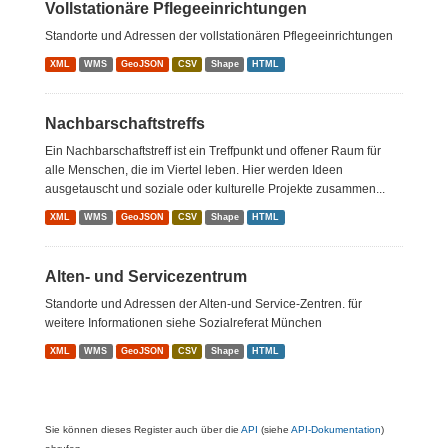
Vollstationäre Pflegeeinrichtungen
Standorte und Adressen der vollstationären Pflegeeinrichtungen
XML
WMS
GeoJSON
CSV
Shape
HTML
Nachbarschaftstreffs
Ein Nachbarschaftstreff ist ein Treffpunkt und offener Raum für
alle Menschen, die im Viertel leben. Hier werden Ideen
ausgetauscht und soziale oder kulturelle Projekte zusammen...
XML
WMS
GeoJSON
CSV
Shape
HTML
Alten- und Servicezentrum
Standorte und Adressen der Alten-und Service-Zentren. für
weitere Informationen siehe Sozialreferat München
XML
WMS
GeoJSON
CSV
Shape
HTML
Sie können dieses Register auch über die
API
(siehe
API-Dokumentation
)