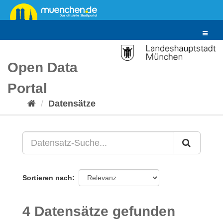
Überspringen
zum
Inhalt
Toggle
navigat
Open Data
Portal
Datensätze
Sortieren nach
4 Datensätze gefunden