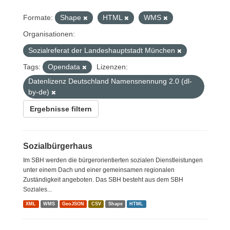
Formate:
Shape
HTML
WMS
Organisationen:
Sozialreferat der Landeshauptstadt München
Tags:
Opendata
Lizenzen:
Datenlizenz Deutschland Namensnennung 2.0 (dl-
by-de)
Ergebnisse filtern
Sozialbürgerhaus
Im SBH werden die bürgerorientierten sozialen Dienstleistungen
unter einem Dach und einer gemeinsamen regionalen
Zuständigkeit angeboten. Das SBH besteht aus dem SBH
Soziales...
XML
WMS
GeoJSON
CSV
Shape
HTML