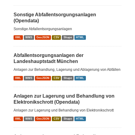
Sonstige Abfallentsorgungsanlagen
(Opendata)
Sonstige Abfallentsorgungsanlagen
XML
WMS
GeoJSON
CSV
Shape
HTML
Abfallentsorgungsanlagen der
Landeshauptstadt München
Anlagen zur Behandlung, Lagerung und Ablagerung von Abfällen
XML
WMS
GeoJSON
CSV
Shape
HTML
Anlagen zur Lagerung und Behandlung von
Elektronikschrott (Opendata)
Anlagen zur Lagerung und Behandlung von Elektronikschrott
XML
WMS
GeoJSON
CSV
Shape
HTML