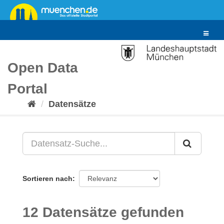
Überspringen
zum
Inhalt
Toggle
navigat
Open Data
Portal
Datensätze
Sortieren nach
12 Datensätze gefunden