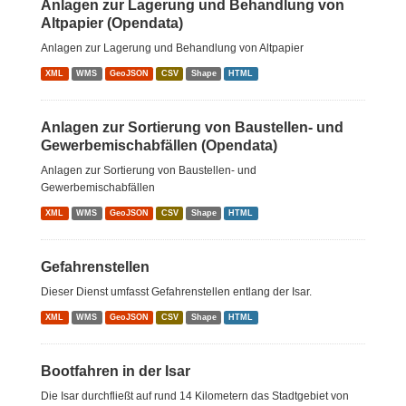
Anlagen zur Lagerung und Behandlung von
Altpapier (Opendata)
Anlagen zur Lagerung und Behandlung von Altpapier
XML
WMS
GeoJSON
CSV
Shape
HTML
Anlagen zur Sortierung von Baustellen- und
Gewerbemischabfällen (Opendata)
Anlagen zur Sortierung von Baustellen- und
Gewerbemischabfällen
XML
WMS
GeoJSON
CSV
Shape
HTML
Gefahrenstellen
Dieser Dienst umfasst Gefahrenstellen entlang der Isar.
XML
WMS
GeoJSON
CSV
Shape
HTML
Bootfahren in der Isar
Die Isar durchfließt auf rund 14 Kilometern das Stadtgebiet von