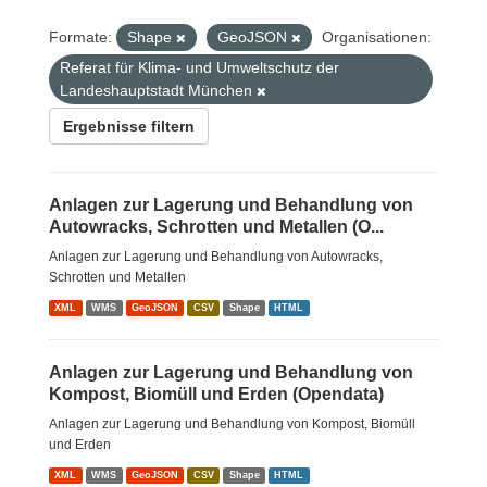
Formate:
Shape
GeoJSON
Organisationen:
Referat für Klima- und Umweltschutz der
Landeshauptstadt München
Ergebnisse filtern
Anlagen zur Lagerung und Behandlung von
Autowracks, Schrotten und Metallen (O...
Anlagen zur Lagerung und Behandlung von Autowracks,
Schrotten und Metallen
XML
WMS
GeoJSON
CSV
Shape
HTML
Anlagen zur Lagerung und Behandlung von
Kompost, Biomüll und Erden (Opendata)
Anlagen zur Lagerung und Behandlung von Kompost, Biomüll
und Erden
XML
WMS
GeoJSON
CSV
Shape
HTML