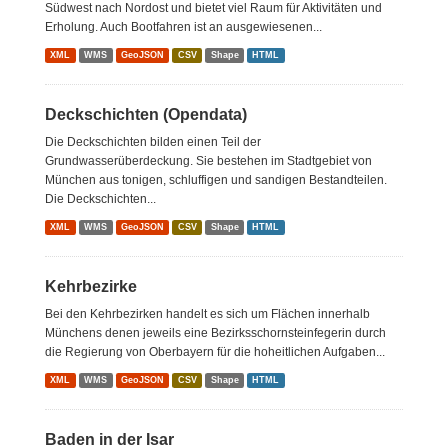
Südwest nach Nordost und bietet viel Raum für Aktivitäten und
Erholung. Auch Bootfahren ist an ausgewiesenen...
XML
WMS
GeoJSON
CSV
Shape
HTML
Deckschichten (Opendata)
Die Deckschichten bilden einen Teil der
Grundwasserüberdeckung. Sie bestehen im Stadtgebiet von
München aus tonigen, schluffigen und sandigen Bestandteilen.
Die Deckschichten...
XML
WMS
GeoJSON
CSV
Shape
HTML
Kehrbezirke
Bei den Kehrbezirken handelt es sich um Flächen innerhalb
Münchens denen jeweils eine Bezirksschornsteinfegerin durch
die Regierung von Oberbayern für die hoheitlichen Aufgaben...
XML
WMS
GeoJSON
CSV
Shape
HTML
Baden in der Isar