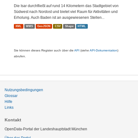
Die Isar durchfließt auf rund 14 Kilometern das Stadtgebiet von
Südwest nach Nordost und bietet viel Raum für Aktivitäten und
Erholung. Auch Baden ist an ausgewiesenen Stellen...
XML
WMS
GeoJSON
CSV
Shape
HTML
Sie können dieses Register auch über die
API
(siehe
API-Dokumentation
)
abrufen.
Nutzungsbedingungen
Glossar
Hilfe
Links
Kontakt
OpenData-Portal der Landeshauptstadt München