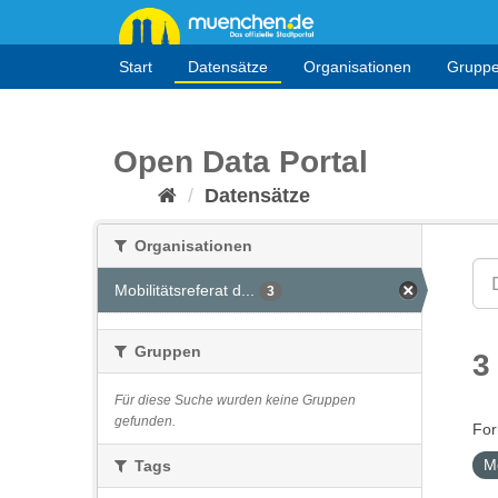
Überspringen
zum
Inhalt
Start
Datensätze
Organisationen
Grupp
Open Data Portal
Datensätze
Organisationen
Mobilitätsreferat d...
3
Gruppen
3
Für diese Suche wurden keine Gruppen
gefunden.
For
M
Tags