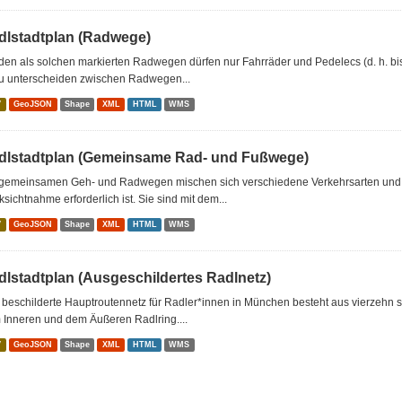
dlstadtplan (Radwege)
den als solchen markierten Radwegen dürfen nur Fahrräder und Pedelecs (d. h. bi
zu unterscheiden zwischen Radwegen...
V
GeoJSON
Shape
XML
HTML
WMS
dlstadtplan (Gemeinsame Rad- und Fußwege)
 gemeinsamen Geh- und Radwegen mischen sich verschiedene Verkehrsarten und
sichtnahme erforderlich ist. Sie sind mit dem...
V
GeoJSON
Shape
XML
HTML
WMS
dlstadtplan (Ausgeschildertes Radlnetz)
 beschilderte Hauptroutennetz für Radler*innen in München besteht aus vierzehn
 Inneren und dem Äußeren Radlring....
V
GeoJSON
Shape
XML
HTML
WMS