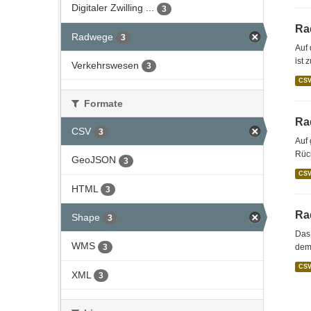
Digitaler Zwilling ...
3
Ra
Radwege
3
Auf 
ist 
Verkehrswesen
3
CS
Formate
Ra
CSV
3
Auf
Rück
GeoJSON
3
CS
HTML
3
Ra
Shape
3
Das
WMS
3
dem
CS
XML
3