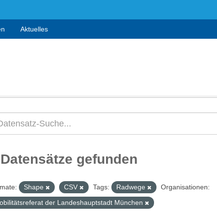
en
Aktuelles
 Datensätze gefunden
mate:
Shape
CSV
Tags:
Radwege
Organisationen:
obilitätsreferat der Landeshauptstadt München