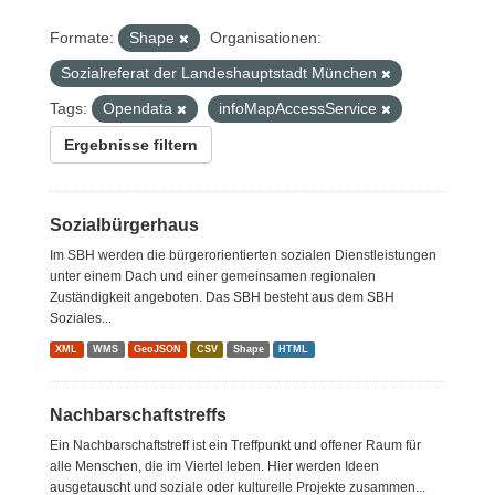
Formate:
Shape
Organisationen:
Sozialreferat der Landeshauptstadt München
Tags:
Opendata
infoMapAccessService
Ergebnisse filtern
Sozialbürgerhaus
Im SBH werden die bürgerorientierten sozialen Dienstleistungen
unter einem Dach und einer gemeinsamen regionalen
Zuständigkeit angeboten. Das SBH besteht aus dem SBH
Soziales...
XML
WMS
GeoJSON
CSV
Shape
HTML
Nachbarschaftstreffs
Ein Nachbarschaftstreff ist ein Treffpunkt und offener Raum für
alle Menschen, die im Viertel leben. Hier werden Ideen
ausgetauscht und soziale oder kulturelle Projekte zusammen...