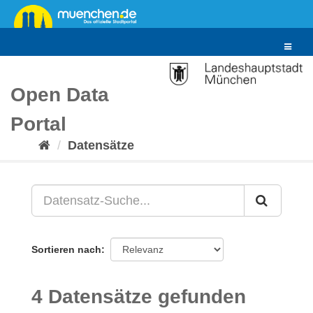
Überspringen
zum
Inhalt
Toggle
navigat
Open Data
Portal
Datensätze
Sortieren nach
4 Datensätze gefunden