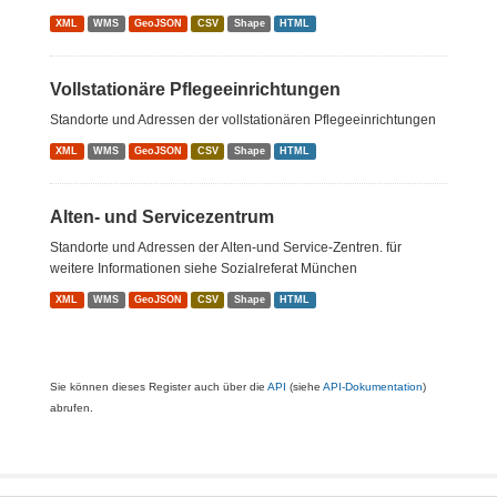
XML
WMS
GeoJSON
CSV
Shape
HTML
Vollstationäre Pflegeeinrichtungen
Standorte und Adressen der vollstationären Pflegeeinrichtungen
XML
WMS
GeoJSON
CSV
Shape
HTML
Alten- und Servicezentrum
Standorte und Adressen der Alten-und Service-Zentren. für
weitere Informationen siehe Sozialreferat München
XML
WMS
GeoJSON
CSV
Shape
HTML
Sie können dieses Register auch über die
API
(siehe
API-Dokumentation
)
abrufen.