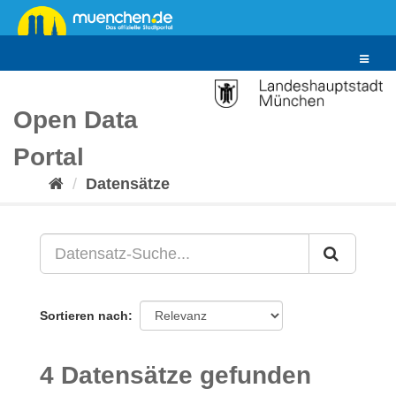
Überspringen
zum
Inhalt
Toggle
navigat
Open Data
Portal
Datensätze
Sortieren nach
4 Datensätze gefunden