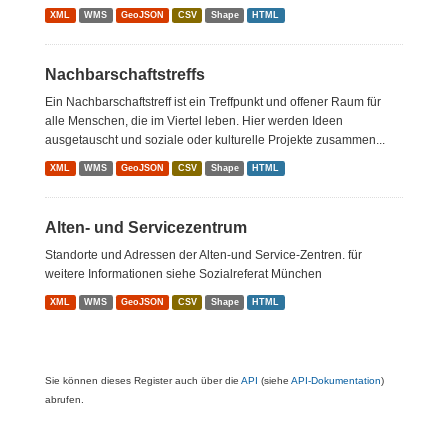
XML
WMS
GeoJSON
CSV
Shape
HTML
Nachbarschaftstreffs
Ein Nachbarschaftstreff ist ein Treffpunkt und offener Raum für
alle Menschen, die im Viertel leben. Hier werden Ideen
ausgetauscht und soziale oder kulturelle Projekte zusammen...
XML
WMS
GeoJSON
CSV
Shape
HTML
Alten- und Servicezentrum
Standorte und Adressen der Alten-und Service-Zentren. für
weitere Informationen siehe Sozialreferat München
XML
WMS
GeoJSON
CSV
Shape
HTML
Sie können dieses Register auch über die
API
(siehe
API-Dokumentation
)
abrufen.