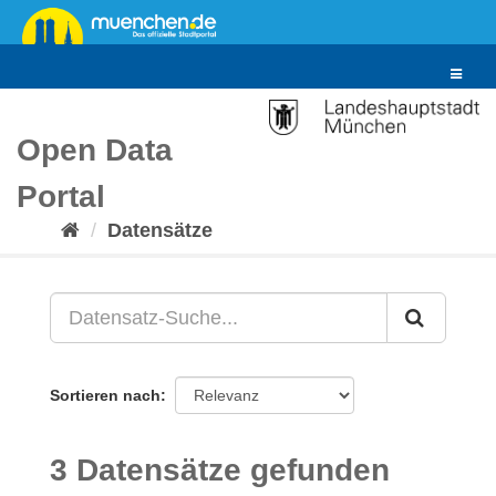
Überspringen
zum
Inhalt
Toggle
navigat
Open Data
Portal
Datensätze
Sortieren nach
3 Datensätze gefunden