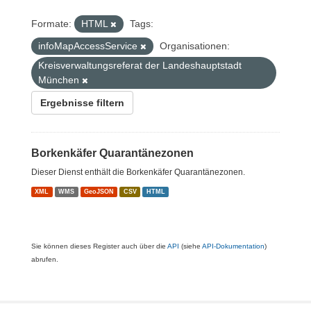
Formate:
HTML
Tags:
infoMapAccessService
Organisationen:
Kreisverwaltungsreferat der Landeshauptstadt
München
Ergebnisse filtern
Borkenkäfer Quarantänezonen
Dieser Dienst enthält die Borkenkäfer Quarantänezonen.
XML
WMS
GeoJSON
CSV
HTML
Sie können dieses Register auch über die
API
(siehe
API-Dokumentation
)
abrufen.