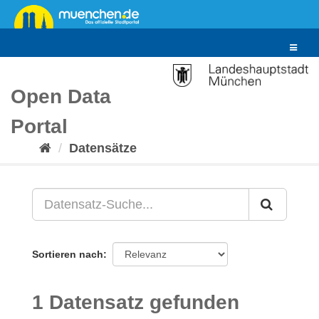
Überspringen
zum
Inhalt
Toggle
navigat
Open Data
Portal
Datensätze
Sortieren nach
1 Datensatz gefunden