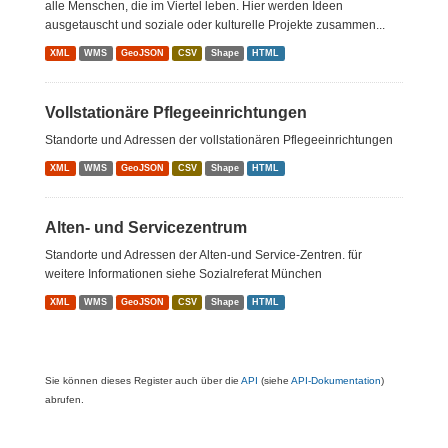
alle Menschen, die im Viertel leben. Hier werden Ideen
ausgetauscht und soziale oder kulturelle Projekte zusammen...
XML
WMS
GeoJSON
CSV
Shape
HTML
Vollstationäre Pflegeeinrichtungen
Standorte und Adressen der vollstationären Pflegeeinrichtungen
XML
WMS
GeoJSON
CSV
Shape
HTML
Alten- und Servicezentrum
Standorte und Adressen der Alten-und Service-Zentren. für
weitere Informationen siehe Sozialreferat München
XML
WMS
GeoJSON
CSV
Shape
HTML
Sie können dieses Register auch über die
API
(siehe
API-Dokumentation
)
abrufen.