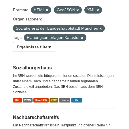
Formate:
HTML
GeoJSON
XML
Organisationen:
Sozialreferat der Landeshauptstadt München
Tags:
Planungsunterlagen Kataster
Ergebnisse filtern
Sozialbürgerhaus
Im SBH werden die bürgerorientierten sozialen Dienstleistungen
unter einem Dach und einer gemeinsamen regionalen
Zuständigkeit angeboten. Das SBH besteht aus dem SBH
Soziales...
XML
WMS
GeoJSON
CSV
Shape
HTML
Nachbarschaftstreffs
Ein Nachbarschaftstreff ist ein Treffpunkt und offener Raum für