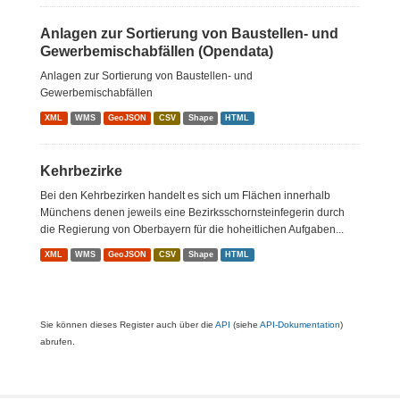
Anlagen zur Sortierung von Baustellen- und
Gewerbemischabfällen (Opendata)
Anlagen zur Sortierung von Baustellen- und
Gewerbemischabfällen
XML
WMS
GeoJSON
CSV
Shape
HTML
Kehrbezirke
Bei den Kehrbezirken handelt es sich um Flächen innerhalb
Münchens denen jeweils eine Bezirksschornsteinfegerin durch
die Regierung von Oberbayern für die hoheitlichen Aufgaben...
XML
WMS
GeoJSON
CSV
Shape
HTML
Sie können dieses Register auch über die
API
(siehe
API-Dokumentation
)
abrufen.