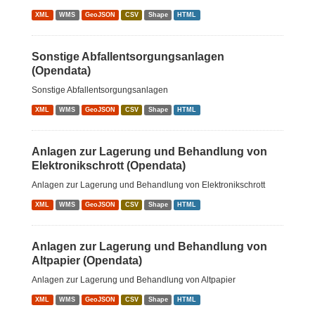
XML
WMS
GeoJSON
CSV
Shape
HTML
Sonstige Abfallentsorgungsanlagen
(Opendata)
Sonstige Abfallentsorgungsanlagen
XML
WMS
GeoJSON
CSV
Shape
HTML
Anlagen zur Lagerung und Behandlung von
Elektronikschrott (Opendata)
Anlagen zur Lagerung und Behandlung von Elektronikschrott
XML
WMS
GeoJSON
CSV
Shape
HTML
Anlagen zur Lagerung und Behandlung von
Altpapier (Opendata)
Anlagen zur Lagerung und Behandlung von Altpapier
XML
WMS
GeoJSON
CSV
Shape
HTML