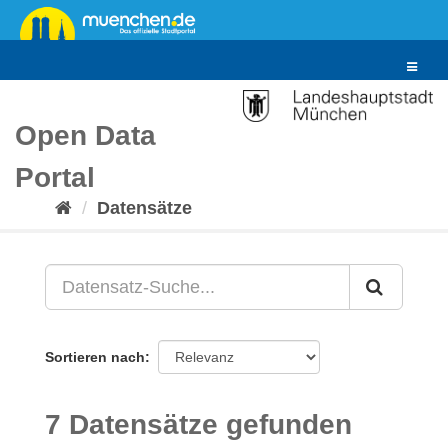
Überspringen
zum
Inhalt
Toggle
navigat
Open Data
Portal
Datensätze
Sortieren nach
7 Datensätze gefunden