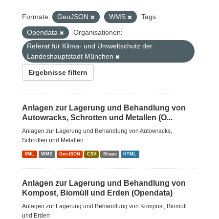
Formate:
GeoJSON
WMS
Tags:
Opendata
Organisationen:
Referat für Klima- und Umweltschutz der
Landeshauptstadt München
Ergebnisse filtern
Anlagen zur Lagerung und Behandlung von
Autowracks, Schrotten und Metallen (O...
Anlagen zur Lagerung und Behandlung von Autowracks,
Schrotten und Metallen
XML
WMS
GeoJSON
CSV
Shape
HTML
Anlagen zur Lagerung und Behandlung von
Kompost, Biomüll und Erden (Opendata)
Anlagen zur Lagerung und Behandlung von Kompost, Biomüll
und Erden