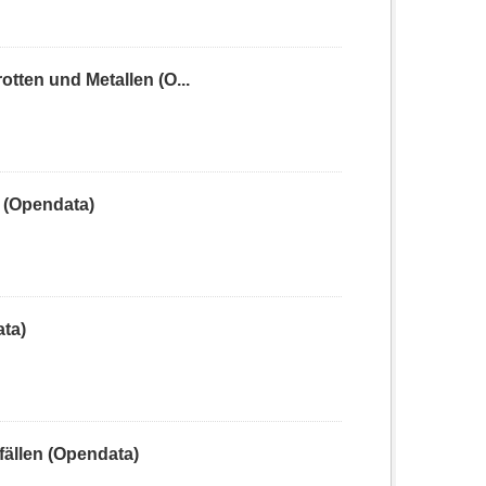
ten und Metallen (O...
 (Opendata)
ta)
ällen (Opendata)