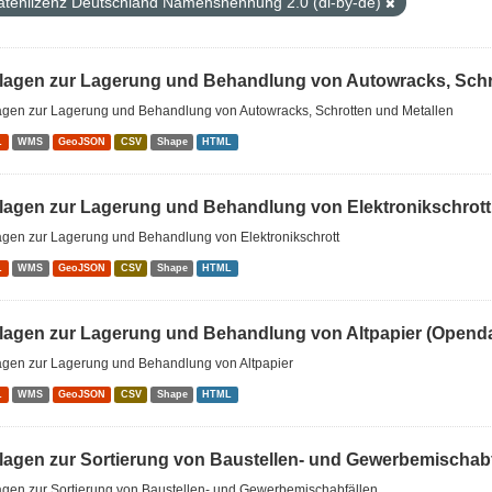
atenlizenz Deutschland Namensnennung 2.0 (dl-by-de)
lagen zur Lagerung und Behandlung von Autowracks, Schrot
agen zur Lagerung und Behandlung von Autowracks, Schrotten und Metallen
L
WMS
GeoJSON
CSV
Shape
HTML
lagen zur Lagerung und Behandlung von Elektronikschrott
agen zur Lagerung und Behandlung von Elektronikschrott
L
WMS
GeoJSON
CSV
Shape
HTML
lagen zur Lagerung und Behandlung von Altpapier (Openda
agen zur Lagerung und Behandlung von Altpapier
L
WMS
GeoJSON
CSV
Shape
HTML
lagen zur Sortierung von Baustellen- und Gewerbemischabf
agen zur Sortierung von Baustellen- und Gewerbemischabfällen