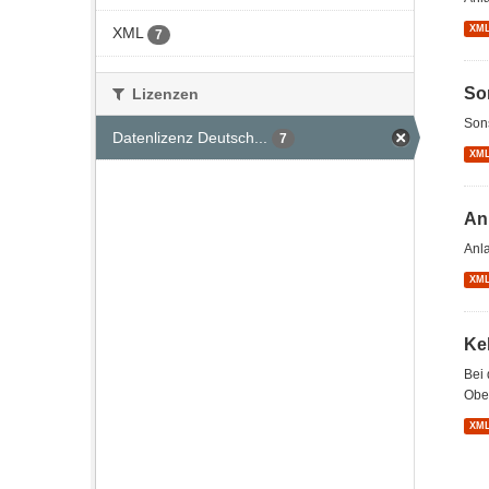
XM
XML
7
So
Lizenzen
Son
Datenlizenz Deutsch...
7
XM
An
Anl
XM
Ke
Bei 
Ober
XM