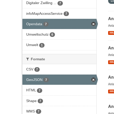
D
Digitaler Zwilling ...
7
infoMapAccessService
7
An
Opendata
7
Anl
XM
Umweltschutz
6
Umwelt
1
An
Anl
Formate
XM
CSV
7
An
GeoJSON
7
Anl
HTML
7
XM
Shape
7
An
WMS
7
Anl