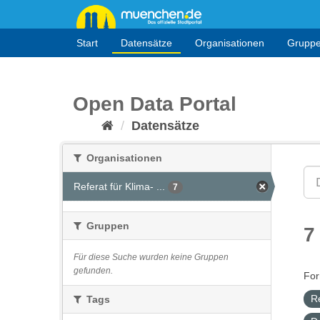
Überspringen
zum
Inhalt
Start
Datensätze
Organisationen
Grupp
Open Data Portal
Datensätze
Organisationen
Referat für Klima- ...
7
Gruppen
7
Für diese Suche wurden keine Gruppen
gefunden.
For
R
Tags