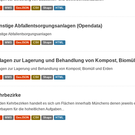
L
WMS
GeoJSON
CSV
Shape
HTML
nstige Abfallentsorgungsanlagen (Opendata)
stige Abfallentsorgungsanlagen
L
WMS
GeoJSON
CSV
Shape
HTML
lagen zur Lagerung und Behandlung von Kompost, Biomüll
agen zur Lagerung und Behandlung von Kompost, Biomüll und Erden
L
WMS
GeoJSON
CSV
Shape
HTML
hrbezirke
den Kehrbezirken handelt es sich um Flächen innerhalb Münchens denen jeweils e
bayern für die hoheitlichen Aufgaben...
L
WMS
GeoJSON
CSV
Shape
HTML