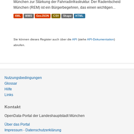
München zur Stärkung der Fahrradinfrastruktur. Der Radentscheid
München (REM) ist ein Bürgerbegehren, das einen wichtigen...
XML
WMS
GeoJSON
CSV
Shape
HTML
Sie können dieses Register auch über die
API
(siehe
API-Dokumentation
)
abrufen.
Nutzungsbedingungen
Glossar
Hilfe
Links
Kontakt
OpenData-Portal der Landeshauptstadt München
Über das Portal
Impressum - Datenschutzerklärung