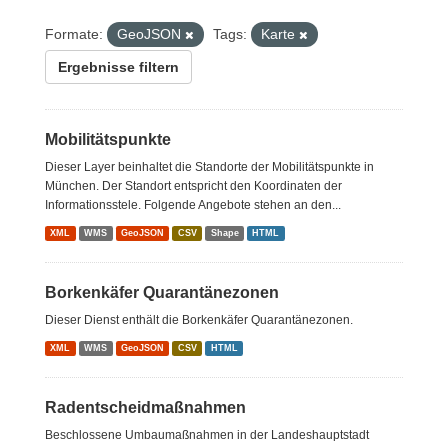
Formate:
GeoJSON
Tags:
Karte
Ergebnisse filtern
Mobilitätspunkte
Dieser Layer beinhaltet die Standorte der Mobilitätspunkte in
München. Der Standort entspricht den Koordinaten der
Informationsstele. Folgende Angebote stehen an den...
XML
WMS
GeoJSON
CSV
Shape
HTML
Borkenkäfer Quarantänezonen
Dieser Dienst enthält die Borkenkäfer Quarantänezonen.
XML
WMS
GeoJSON
CSV
HTML
Radentscheidmaßnahmen
Beschlossene Umbaumaßnahmen in der Landeshauptstadt