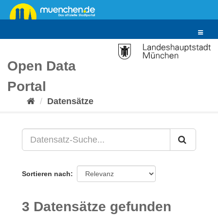
Überspringen
zum
Inhalt
Toggle
navigat
Open Data
Portal
Datensätze
Sortieren nach
3 Datensätze gefunden