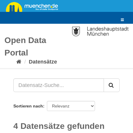
Überspringen
zum
Inhalt
Toggle
navigat
Open Data
Portal
Datensätze
Sortieren nach
4 Datensätze gefunden