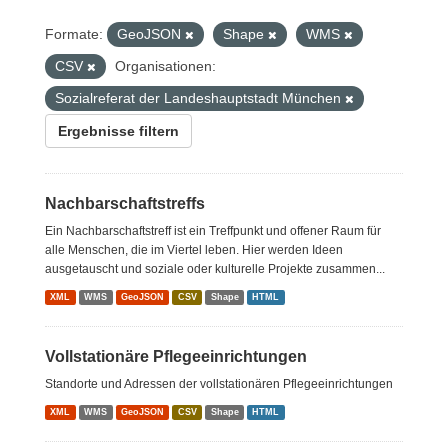
Formate:
GeoJSON
Shape
WMS
CSV
Organisationen:
Sozialreferat der Landeshauptstadt München
Ergebnisse filtern
Nachbarschaftstreffs
Ein Nachbarschaftstreff ist ein Treffpunkt und offener Raum für
alle Menschen, die im Viertel leben. Hier werden Ideen
ausgetauscht und soziale oder kulturelle Projekte zusammen...
XML
WMS
GeoJSON
CSV
Shape
HTML
Vollstationäre Pflegeeinrichtungen
Standorte und Adressen der vollstationären Pflegeeinrichtungen
XML
WMS
GeoJSON
CSV
Shape
HTML