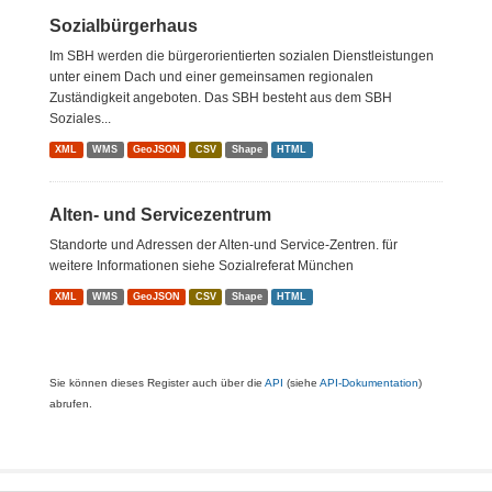
Sozialbürgerhaus
Im SBH werden die bürgerorientierten sozialen Dienstleistungen
unter einem Dach und einer gemeinsamen regionalen
Zuständigkeit angeboten. Das SBH besteht aus dem SBH
Soziales...
XML
WMS
GeoJSON
CSV
Shape
HTML
Alten- und Servicezentrum
Standorte und Adressen der Alten-und Service-Zentren. für
weitere Informationen siehe Sozialreferat München
XML
WMS
GeoJSON
CSV
Shape
HTML
Sie können dieses Register auch über die
API
(siehe
API-Dokumentation
)
abrufen.