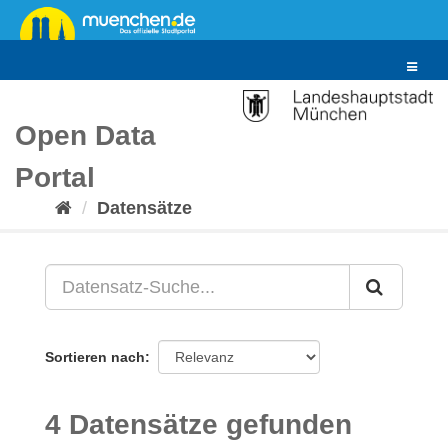
Überspringen
zum
Inhalt
Toggle
navigat
Open Data
Portal
Datensätze
Sortieren nach
4 Datensätze gefunden