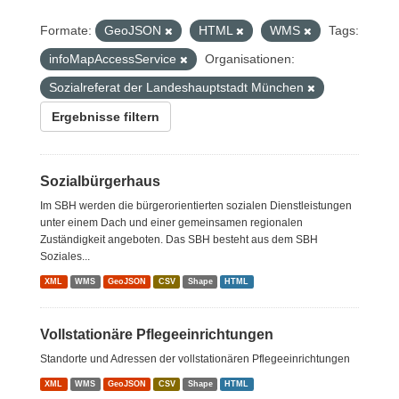
Formate:
GeoJSON
HTML
WMS
Tags:
infoMapAccessService
Organisationen:
Sozialreferat der Landeshauptstadt München
Ergebnisse filtern
Sozialbürgerhaus
Im SBH werden die bürgerorientierten sozialen Dienstleistungen
unter einem Dach und einer gemeinsamen regionalen
Zuständigkeit angeboten. Das SBH besteht aus dem SBH
Soziales...
XML
WMS
GeoJSON
CSV
Shape
HTML
Vollstationäre Pflegeeinrichtungen
Standorte und Adressen der vollstationären Pflegeeinrichtungen
XML
WMS
GeoJSON
CSV
Shape
HTML