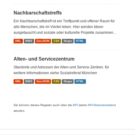
Nachbarschaftstreffs
Ein Nachbarschaftstreff ist ein Treffpunkt und offener Raum für
alle Menschen, die im Viertel leben. Hier werden Ideen
ausgetauscht und soziale oder kulturelle Projekte zusammen...
XML
WMS
GeoJSON
CSV
Shape
HTML
Alten- und Servicezentrum
Standorte und Adressen der Alten-und Service-Zentren. für
weitere Informationen siehe Sozialreferat München
XML
WMS
GeoJSON
CSV
Shape
HTML
Sie können dieses Register auch über die
API
(siehe
API-Dokumentation
)
abrufen.