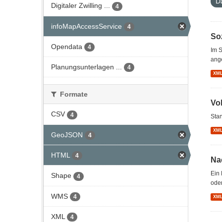
D
Digitaler Zwilling ...
4
infoMapAccessService
4
So
Opendata
4
Im S
ang
Planungsunterlagen ...
4
XM
Formate
Vo
CSV
4
Stan
XM
GeoJSON
4
HTML
4
Na
Ein 
Shape
4
oder
WMS
4
XM
XML
4