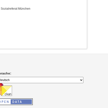
e Sozialreferat München
prache