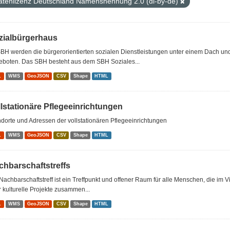
atenlizenz Deutschland Namensnennung 2.0 (dl-by-de)
zialbürgerhaus
BH werden die bürgerorientierten sozialen Dienstleistungen unter einem Dach u
eboten. Das SBH besteht aus dem SBH Soziales...
L
WMS
GeoJSON
CSV
Shape
HTML
llstationäre Pflegeeinrichtungen
dorte und Adressen der vollstationären Pflegeeinrichtungen
L
WMS
GeoJSON
CSV
Shape
HTML
chbarschaftstreffs
Nachbarschaftstreff ist ein Treffpunkt und offener Raum für alle Menschen, die im 
 kulturelle Projekte zusammen...
L
WMS
GeoJSON
CSV
Shape
HTML