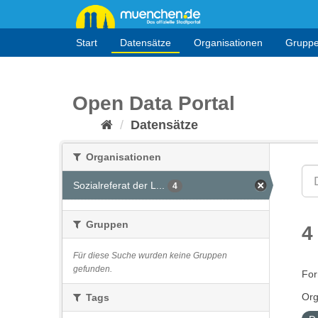
Überspringen
zum
Inhalt
Start
Datensätze
Organisationen
Grupp
Open Data Portal
Datensätze
Organisationen
Sozialreferat der L...
4
Gruppen
4
Für diese Suche wurden keine Gruppen
gefunden.
For
Org
Tags