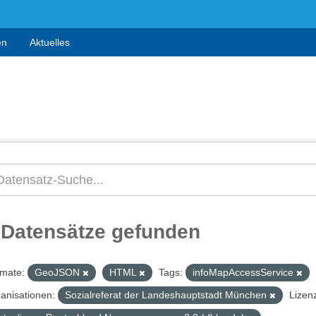
en
Aktuelles
 Datensätze gefunden
mate:
GeoJSON
HTML
Tags:
infoMapAccessService
anisationen:
Sozialreferat der Landeshauptstadt München
Lizen