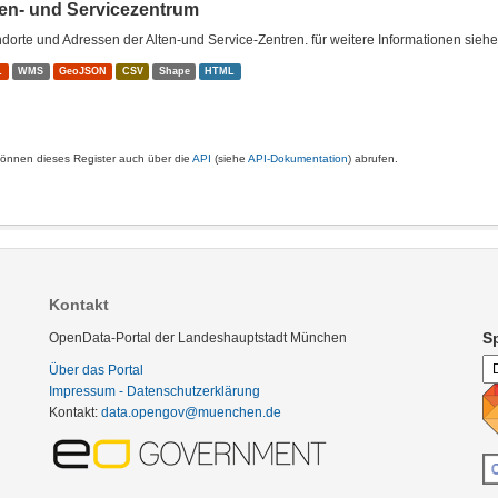
ten- und Servicezentrum
dorte und Adressen der Alten-und Service-Zentren. für weitere Informationen sieh
L
WMS
GeoJSON
CSV
Shape
HTML
können dieses Register auch über die
API
(siehe
API-Dokumentation
) abrufen.
Kontakt
S
OpenData-Portal der Landeshauptstadt München
Über das Portal
Impressum - Datenschutzerklärung
Kontakt:
data.opengov@muenchen.de