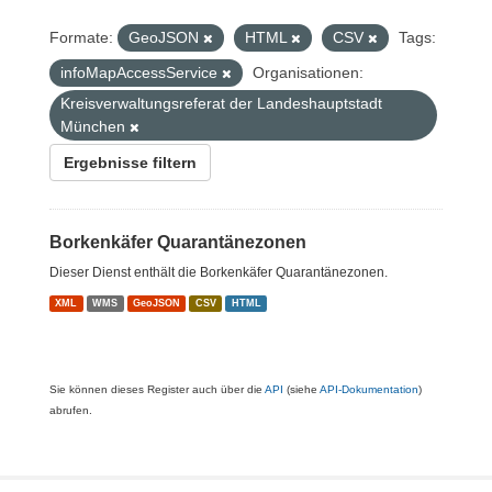
Formate:
GeoJSON
HTML
CSV
Tags:
infoMapAccessService
Organisationen:
Kreisverwaltungsreferat der Landeshauptstadt
München
Ergebnisse filtern
Borkenkäfer Quarantänezonen
Dieser Dienst enthält die Borkenkäfer Quarantänezonen.
XML
WMS
GeoJSON
CSV
HTML
Sie können dieses Register auch über die
API
(siehe
API-Dokumentation
)
abrufen.