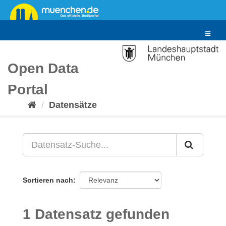
Überspringen
zum
Inhalt
Toggle
navigat
Open Data
Portal
Datensätze
Sortieren nach
1 Datensatz gefunden