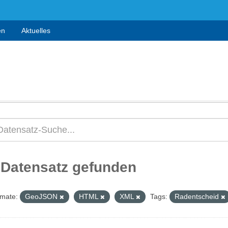
en
Aktuelles
 Datensatz gefunden
mate:
GeoJSON
HTML
XML
Tags:
Radentscheid