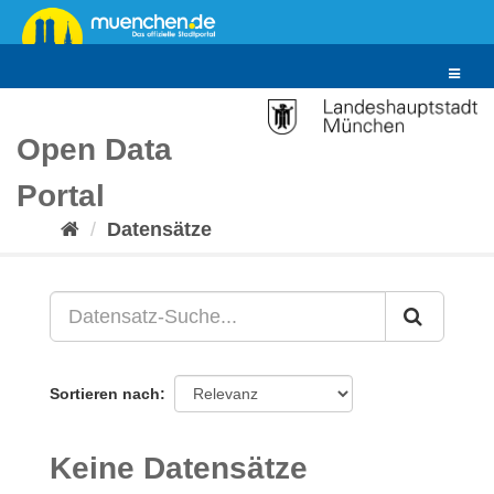
Überspringen
zum
Inhalt
Toggle
navigat
Open Data
Portal
Datensätze
Sortieren nach
Keine Datensätze