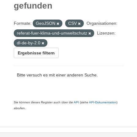
gefunden
Formate:
GeoJSON
CSV
Organisationen:
referat-fuer-klima-und-umweltschutz
Lizenzen:
dl-de-by-2.0
Ergebnisse filtern
Bitte versuch es mit einer anderen Suche.
Sie können dieses Register auch über die
API
(siehe
API-Dokumentation
)
abrufen.