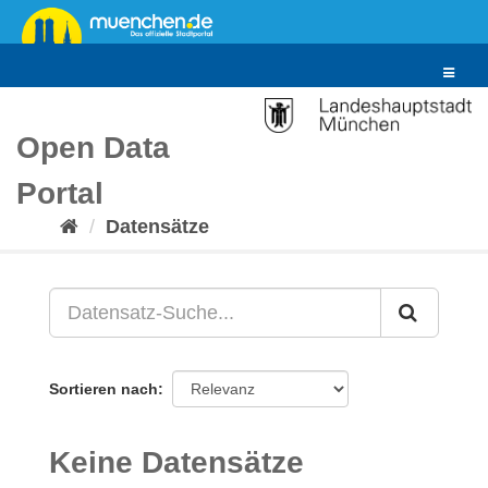
Überspringen
zum
Inhalt
Toggle
navigat
Open Data
Portal
Datensätze
Sortieren nach
Keine Datensätze