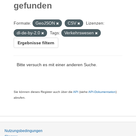
gefunden
Formate:
GeoJSON
CSV
Lizenzen:
dl-de-by-2.0
Tags:
Verkehrswesen
Ergebnisse filtern
Bitte versuch es mit einer anderen Suche.
Sie können dieses Register auch über die
API
(siehe
API-Dokumentation
)
abrufen.
Nutzungsbedingungen