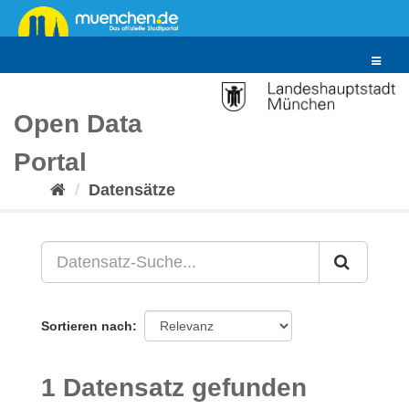
Überspringen
zum
Inhalt
Toggle
navigat
Open Data
Portal
Datensätze
Sortieren nach
1 Datensatz gefunden