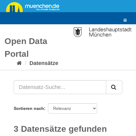
Überspringen
zum
Inhalt
Toggle
navigat
Open Data
Portal
Datensätze
Sortieren nach
3 Datensätze gefunden