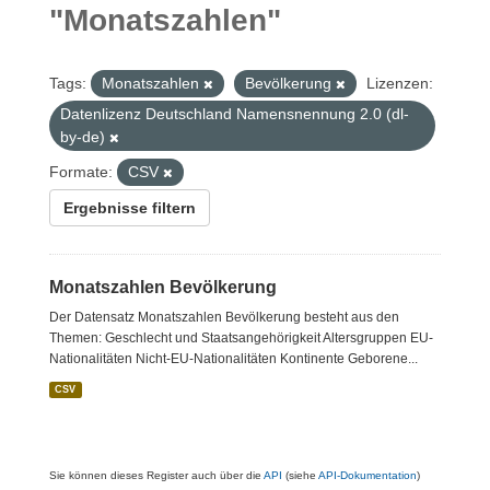
"Monatszahlen"
Tags:
Monatszahlen
Bevölkerung
Lizenzen:
Datenlizenz Deutschland Namensnennung 2.0 (dl-
by-de)
Formate:
CSV
Ergebnisse filtern
Monatszahlen Bevölkerung
Der Datensatz Monatszahlen Bevölkerung besteht aus den
Themen: Geschlecht und Staatsangehörigkeit Altersgruppen EU-
Nationalitäten Nicht-EU-Nationalitäten Kontinente Geborene...
CSV
Sie können dieses Register auch über die
API
(siehe
API-Dokumentation
)