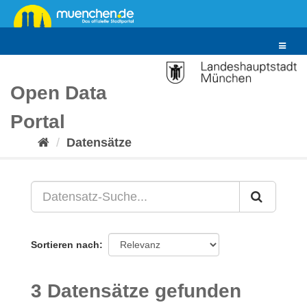
Überspringen
zum
Inhalt
Toggle
navigat
Open Data
Portal
Datensätze
Sortieren nach
3 Datensätze gefunden