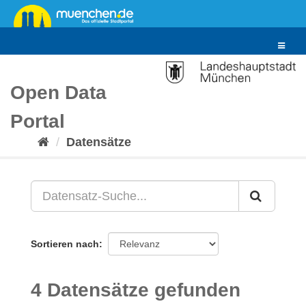
Überspringen
zum
Inhalt
Toggle
navigat
Open Data
Portal
Datensätze
Sortieren nach
4 Datensätze gefunden