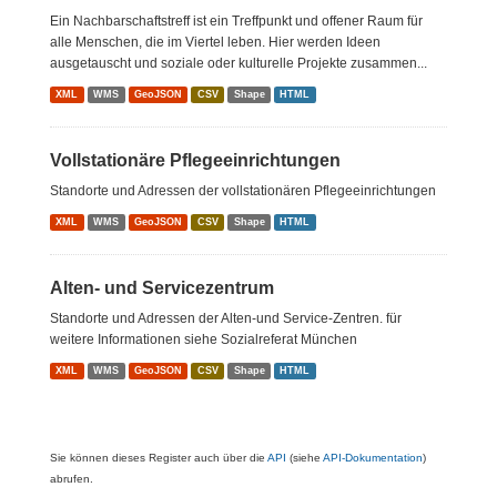
Ein Nachbarschaftstreff ist ein Treffpunkt und offener Raum für
alle Menschen, die im Viertel leben. Hier werden Ideen
ausgetauscht und soziale oder kulturelle Projekte zusammen...
XML
WMS
GeoJSON
CSV
Shape
HTML
Vollstationäre Pflegeeinrichtungen
Standorte und Adressen der vollstationären Pflegeeinrichtungen
XML
WMS
GeoJSON
CSV
Shape
HTML
Alten- und Servicezentrum
Standorte und Adressen der Alten-und Service-Zentren. für
weitere Informationen siehe Sozialreferat München
XML
WMS
GeoJSON
CSV
Shape
HTML
Sie können dieses Register auch über die
API
(siehe
API-Dokumentation
)
abrufen.