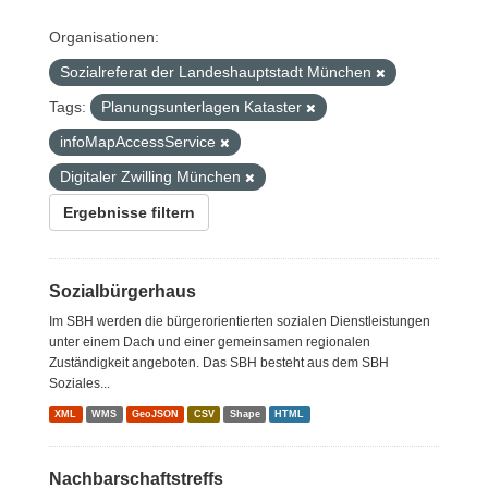
Organisationen:
Sozialreferat der Landeshauptstadt München
Tags:
Planungsunterlagen Kataster
infoMapAccessService
Digitaler Zwilling München
Ergebnisse filtern
Sozialbürgerhaus
Im SBH werden die bürgerorientierten sozialen Dienstleistungen
unter einem Dach und einer gemeinsamen regionalen
Zuständigkeit angeboten. Das SBH besteht aus dem SBH
Soziales...
XML
WMS
GeoJSON
CSV
Shape
HTML
Nachbarschaftstreffs