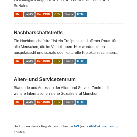
Zuständigkeit angeboten. Das SBH besteht aus dem SBH
Soziales...
XML
WMS
GeoJSON
CSV
Shape
HTML
Nachbarschaftstreffs
Ein Nachbarschaftstreff ist ein Treffpunkt und offener Raum für
alle Menschen, die im Viertel leben. Hier werden Ideen
ausgetauscht und soziale oder kulturelle Projekte zusammen...
XML
WMS
GeoJSON
CSV
Shape
HTML
Alten- und Servicezentrum
Standorte und Adressen der Alten-und Service-Zentren. für
weitere Informationen siehe Sozialreferat München
XML
WMS
GeoJSON
CSV
Shape
HTML
Sie können dieses Register auch über die
API
(siehe
API-Dokumentation
)
abrufen.