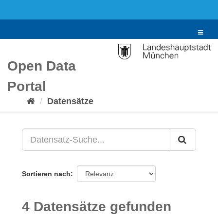
Überspringen
zum
Inhalt
Toggle
navigat
Open Data
Portal
Datensätze
Sortieren nach
4 Datensätze gefunden