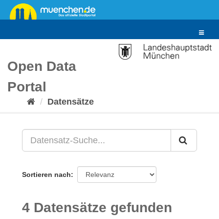
Überspringen
zum
Inhalt
Toggle
navigat
Open Data
Portal
Datensätze
Sortieren nach
4 Datensätze gefunden