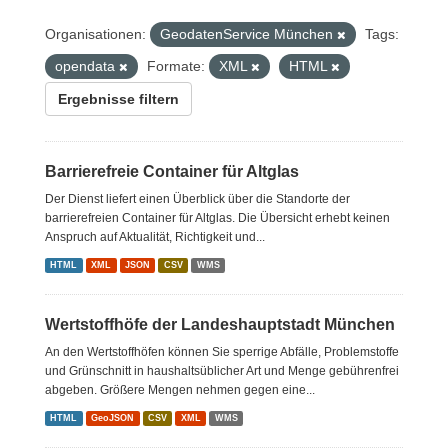
Organisationen:
GeodatenService München
Tags:
opendata
Formate:
XML
HTML
Ergebnisse filtern
Barrierefreie Container für Altglas
Der Dienst liefert einen Überblick über die Standorte der
barrierefreien Container für Altglas. Die Übersicht erhebt keinen
Anspruch auf Aktualität, Richtigkeit und...
HTML
XML
JSON
CSV
WMS
Wertstoffhöfe der Landeshauptstadt München
An den Wertstoffhöfen können Sie sperrige Abfälle, Problemstoffe
und Grünschnitt in haushaltsüblicher Art und Menge gebührenfrei
abgeben. Größere Mengen nehmen gegen eine...
HTML
GeoJSON
CSV
XML
WMS