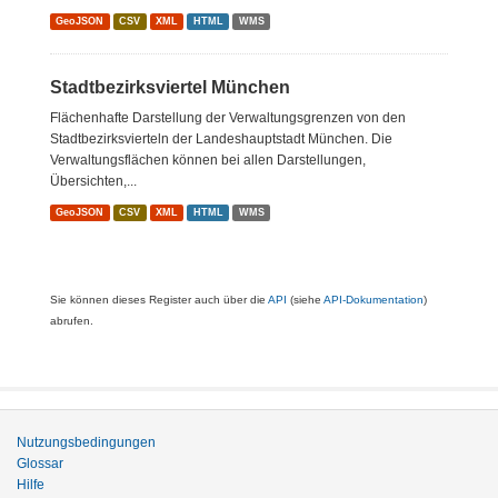
GeoJSON
CSV
XML
HTML
WMS
Stadtbezirksviertel München
Flächenhafte Darstellung der Verwaltungsgrenzen von den
Stadtbezirksvierteln der Landeshauptstadt München. Die
Verwaltungsflächen können bei allen Darstellungen,
Übersichten,...
GeoJSON
CSV
XML
HTML
WMS
Sie können dieses Register auch über die
API
(siehe
API-Dokumentation
)
abrufen.
Nutzungsbedingungen
Glossar
Hilfe